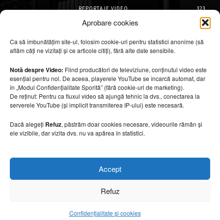
REPORTAJE VIDEO
323
AMENAJĂRI INTERIOARE
126
Aprobare cookies
ISTORIE & PATRIMONIU
101
Ca să îmbunătățim site-ul, folosim cookie-uri pentru statistici anonime (să
DESIGN INTERIOR
64
aflăm câți ne vizitați și ce articole citiți), fără alte date sensibile.
ARHITECTURĂ & DESIGN
55
OPINII & ANALIZE
43
Notă despre Video:
Fiind producători de televiziune, conținutul video este
esențial pentru noi. De aceea, playerele YouTube se încarcă automat, dar
Articole recomandate
în „Modul Confidențialitate Sporită” (fără cookie-uri de marketing).
De reținut: Pentru ca fluxul video să ajungă tehnic la dvs., conectarea la
serverele YouTube (și implicit transmiterea IP-ului) este necesară.
Secretele construirii bungalourilor
suspendate deasupra apei
Dacă alegeți
Refuz
, păstrăm doar cookies necesare, videourile rămân și
6 august 2026
ele vizibile, dar vizita dvs. nu va apărea în statistici.
Cum amenajezi curtea pentru seri de vară
Accept
6 august 2026
Refuz
Confidențialitate și cookies