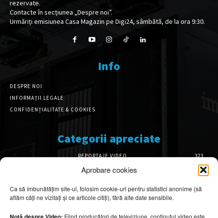
rezervate.
Contacte în secțiunea „Despre noi”.
Urmăriți emisiunea Casa Magazin pe Digi24, sâmbătă, de la ora 9:30.
Info
DESPRE NOI
INFORMAȚII LEGALE
CONFIDENȚIALITATE & COOKIES
Categorii apreciate
REPORTAJE VIDEO
323
AMENAJĂRI INTERIOARE
126
Aprobare cookies
ISTORIE & PATRIMONIU
102
Ca să îmbunătățim site-ul, folosim cookie-uri pentru statistici anonime (să
DESIGN INTERIOR
64
aflăm câți ne vizitați și ce articole citiți), fără alte date sensibile.
ARHITECTURĂ & DESIGN
56
OPINII & ANALIZE
43
Notă despre Video:
Fiind producători de televiziune, conținutul video este