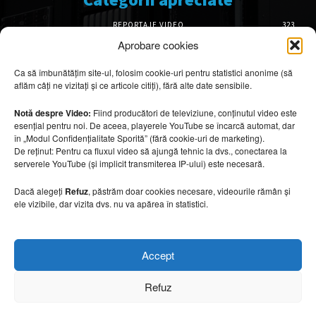
REPORTAJE VIDEO
323
AMENAJĂRI INTERIOARE
126
Aprobare cookies
ISTORIE & PATRIMONIU
102
Ca să îmbunătățim site-ul, folosim cookie-uri pentru statistici anonime (să
DESIGN INTERIOR
64
aflăm câți ne vizitați și ce articole citiți), fără alte date sensibile.
ARHITECTURĂ & DESIGN
56
OPINII & ANALIZE
43
Notă despre Video:
Fiind producători de televiziune, conținutul video este
esențial pentru noi. De aceea, playerele YouTube se încarcă automat, dar
Articole recomandate
în „Modul Confidențialitate Sporită” (fără cookie-uri de marketing).
De reținut: Pentru ca fluxul video să ajungă tehnic la dvs., conectarea la
serverele YouTube (și implicit transmiterea IP-ului) este necesară.
Cele mai impresionante cabane moderne
ascunse în natură
Dacă alegeți
Refuz
, păstrăm doar cookies necesare, videourile rămân și
7 august 2026
ele vizibile, dar vizita dvs. nu va apărea în statistici.
Ouse Valley Viaduct, construcția care
Accept
sfidează timpul
7 august 2026
Refuz