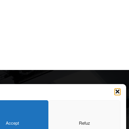
Articole recomandate
Cele mai impresionante cabane
moderne ascunse în natură
323
7 august 2026
OARE
126
Accept
Refuz
ONIU
102