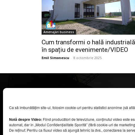
Amenajări business
Cum transformi o hală industrială
în spațiu de evenimente/VIDEO
Emil Simonescu
-
8 octombrie 2025
CASA MAGAZIN
Ca să îmbunătățim site-ul, folosim cookie-uri pentru statistici anonime (să aflăm câ
©
2026
COOL MEDIA BROADCASTING & EVENTS SRL.
Toate drepturile rezervate.
Notă despre Video:
Fiind producători de televiziune, conținutul video este e
Contacte în secțiunea „Despre noi”.
automat, dar în „Modul Confidențialitate Sporită” (fără cookie-uri de marketin
Urmăriți emisiunea Casa Magazin pe Digi24,
De reținut: Pentru ca fluxul video să ajungă tehnic la dvs., conectarea la serv
sâmbătă, de la ora 9:30.