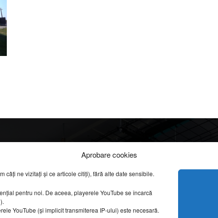
Info
Categorii
Aprobare cookies
apreciate
ți ne vizitați și ce articole citiți), fără alte date sensibile.
DESPRE NOI
INFORMAȚII LEGALE
REPORTAJE VIDEO
sențial pentru noi. De aceea, playerele YouTube se încarcă
CONFIDENȚIALITATE & COOKIES
g).
AMENAJĂRI INTERI
erele YouTube (și implicit transmiterea IP-ului) este necesară.
ISTORIE & PATRIM