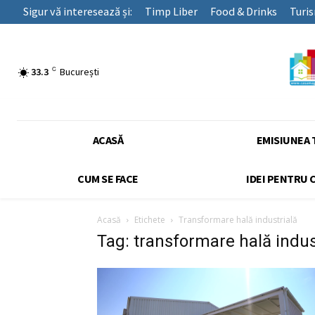
Sigur vă interesează și:
Timp Liber
Food & Drinks
Turi
C
33.3
București
ACASĂ
EMISIUNEA 
CUM SE FACE
IDEI PENTRU 
Acasă
Etichete
Transformare hală industrială
Tag: transformare hală indus