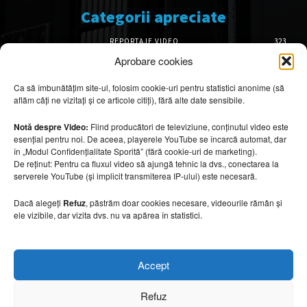
Categorii apreciate
REPORTAJE VIDEO
323
AMENAJĂRI INTERIOARE
126
Aprobare cookies
ISTORIE & PATRIMONIU
102
Ca să îmbunătățim site-ul, folosim cookie-uri pentru statistici anonime (să
DESIGN INTERIOR
64
aflăm câți ne vizitați și ce articole citiți), fără alte date sensibile.
ARHITECTURĂ & DESIGN
56
OPINII & ANALIZE
43
Notă despre Video:
Fiind producători de televiziune, conținutul video este
esențial pentru noi. De aceea, playerele YouTube se încarcă automat, dar
Articole recomandate
în „Modul Confidențialitate Sporită” (fără cookie-uri de marketing).
De reținut: Pentru ca fluxul video să ajungă tehnic la dvs., conectarea la
serverele YouTube (și implicit transmiterea IP-ului) este necesară.
Cele mai impresionante cabane moderne
ascunse în natură
Dacă alegeți
Refuz
, păstrăm doar cookies necesare, videourile rămân și
7 august 2026
ele vizibile, dar vizita dvs. nu va apărea în statistici.
Ouse Valley Viaduct, construcția care
Accept
sfidează timpul
7 august 2026
Refuz