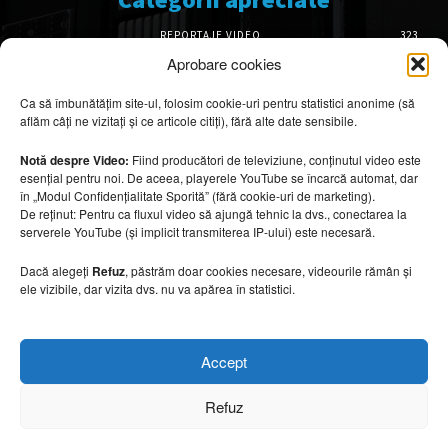
REPORTAJE VIDEO
323
AMENAJĂRI INTERIOARE
126
Aprobare cookies
ISTORIE & PATRIMONIU
102
Ca să îmbunătățim site-ul, folosim cookie-uri pentru statistici anonime (să
DESIGN INTERIOR
64
aflăm câți ne vizitați și ce articole citiți), fără alte date sensibile.
ARHITECTURĂ & DESIGN
55
OPINII & ANALIZE
43
Notă despre Video:
Fiind producători de televiziune, conținutul video este
esențial pentru noi. De aceea, playerele YouTube se încarcă automat, dar
Articole recomandate
în „Modul Confidențialitate Sporită” (fără cookie-uri de marketing).
De reținut: Pentru ca fluxul video să ajungă tehnic la dvs., conectarea la
serverele YouTube (și implicit transmiterea IP-ului) este necesară.
Ouse Valley Viaduct, construcția care
sfidează timpul
Dacă alegeți
Refuz
, păstrăm doar cookies necesare, videourile rămân și
7 august 2026
ele vizibile, dar vizita dvs. nu va apărea în statistici.
Idei inspirate din hotelurile boutique pe care
Accept
le poți aplica acasă
7 august 2026
Refuz