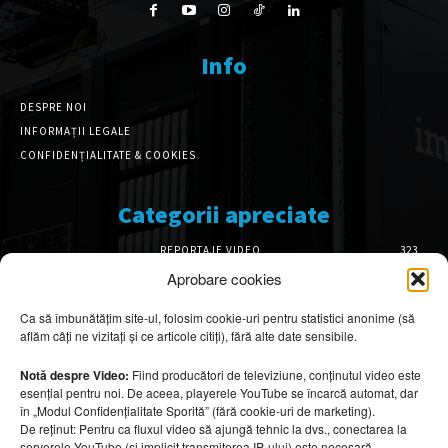
Info
DESPRE NOI
INFORMAȚII LEGALE
CONFIDENȚIALITATE & COOKIES
Categorii apreciate
REPORTAJE VIDEO
323
AMENAJĂRI INTERIOARE
126
Aprobare cookies
ISTORIE & PATRIMONIU
102
Ca să îmbunătățim site-ul, folosim cookie-uri pentru statistici anonime (să
DESIGN INTERIOR
64
aflăm câți ne vizitați și ce articole citiți), fără alte date sensibile.
ARHITECTURĂ & DESIGN
56
OPINII & ANALIZE
43
Notă despre Video:
Fiind producători de televiziune, conținutul video este
esențial pentru noi. De aceea, playerele YouTube se încarcă automat, dar
Articole recomandate
în „Modul Confidențialitate Sporită” (fără cookie-uri de marketing).
De reținut: Pentru ca fluxul video să ajungă tehnic la dvs., conectarea la
serverele YouTube (și implicit transmiterea IP-ului) este necesară.