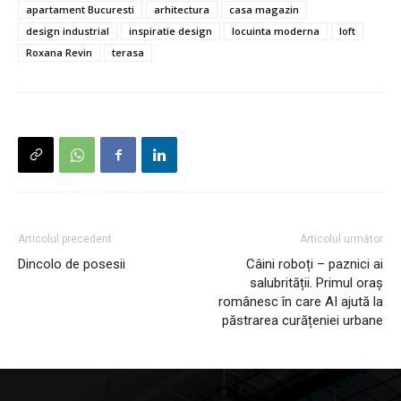
apartament Bucuresti
arhitectura
casa magazin
design industrial
inspiratie design
locuinta moderna
loft
Roxana Revin
terasa
Articolul precedent
Articolul următor
Dincolo de posesii
Câini roboți – paznici ai
salubrității. Primul oraș
românesc în care AI ajută la
păstrarea curățeniei urbane