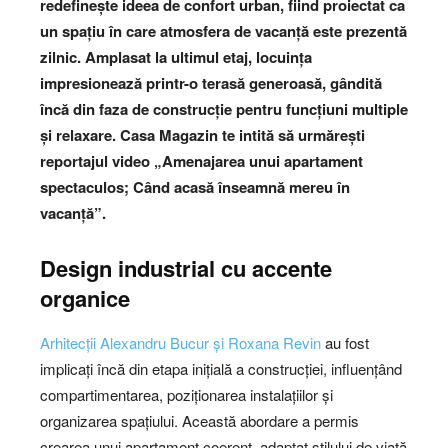
redefinește ideea de confort urban, fiind proiectat ca
un spațiu în care atmosfera de vacanță este prezentă
zilnic. Amplasat la ultimul etaj, locuința
impresionează printr-o terasă generoasă, gândită
încă din faza de construcție pentru funcțiuni multiple
și relaxare.
Casa Magazin te intită să urmărești
reportajul video „Amenajarea unui apartament
spectaculos; Când acasă înseamnă mereu în
vacanță”.
Design industrial cu accente
organice
Arhitecții Alexandru Bucur și Roxana Revin
au fost
implicați încă din etapa inițială a construcției, influențând
compartimentarea, poziționarea instalațiilor și
organizarea spațiului. Această abordare a permis
crearea unui apartament coerent, adaptat stilului de viață