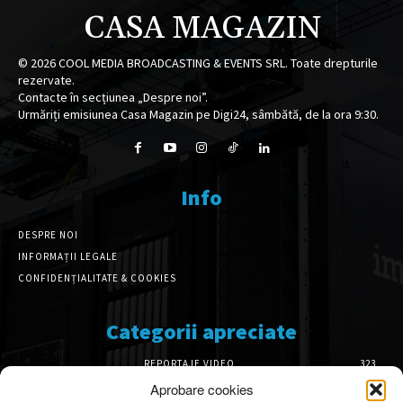
CASA MAGAZIN
©
2026
COOL MEDIA BROADCASTING & EVENTS SRL. Toate drepturile
rezervate.
Contacte în secțiunea „Despre noi”.
Urmăriți emisiunea Casa Magazin pe Digi24, sâmbătă, de la ora 9:30.
Info
DESPRE NOI
INFORMAȚII LEGALE
CONFIDENȚIALITATE & COOKIES
Categorii apreciate
REPORTAJE VIDEO
323
AMENAJĂRI INTERIOARE
126
Aprobare cookies