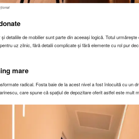
țional
donate
și detaliile de mobilier sunt parte din aceeași logică. Totul urmărește 
pentru uz zilnic, fără detalii complicate și fără elemente cu rol pur deco
sing mare
sformate radical. Fosta baie de la acest nivel a fost înlocuită cu un dr
 Marinescu, care spune că spațiul de depozitare oferit astfel este mult 