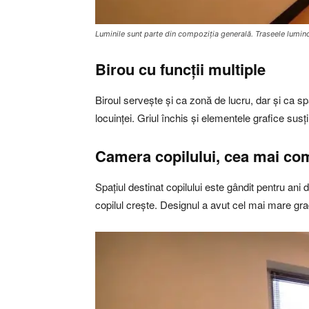
Luminile sunt parte din compoziția generală. Traseele lumino
Birou cu funcții multiple
Biroul servește și ca zonă de lucru, dar și ca sp
locuinței. Griul închis și elementele grafice susț
Camera copilului, cea mai co
Spațiul destinat copilului este gândit pentru an
copilul crește. Designul a avut cel mai mare grad 