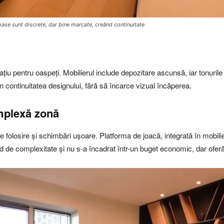
ase sunt discrete, dar bine marcate, creând continuitate
ațiu pentru oaspeți. Mobilierul include depozitare ascunsă, iar tonurile
in continuitatea designului, fără să încarce vizual încăperea.
mplexă zonă
i de folosire și schimbări ușoare. Platforma de joacă, integrată în mob
de complexitate și nu s-a încadrat într-un buget economic, dar oferă fle