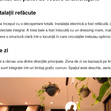
alații refăcute
început cu o decopertare totală. Instalația electrică a fost refăcută, c
oiectate integral. A treia baie a fost înlocuită cu un dressing mare, mai 
re o structură clară într-o locuință în care circulațiile trebuiau optimiz
e zi
trol a rămas una dintre direcțiile principale. Zona de zi se bazează pe li
 sunt integrate într-un limbaj grafic comun. Spațiul este deschis, aerisit