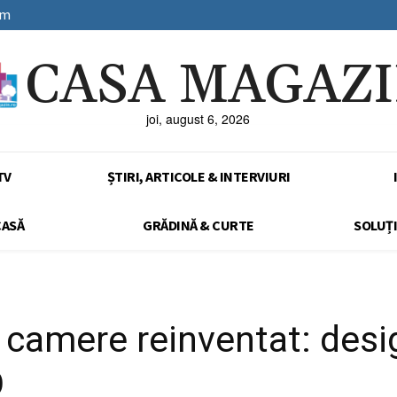
sm
CASA MAGAZ
joi, august 6, 2026
TV
ȘTIRI, ARTICOLE & INTERVIURI
CASĂ
GRĂDINĂ & CURTE
SOLUȚI
camere reinventat: desi
O