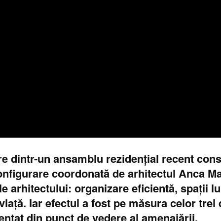
dintr-un ansamblu rezidențial recent constr
figurare coordonată de arhitectul Anca Mar
ale arhitectului: organizare eficientă, spații 
viață. Iar efectul a fost pe măsura celor trei 
ntat din punct de vedere al amenajării.