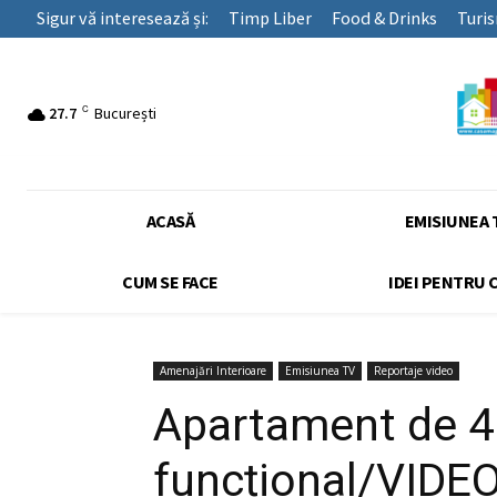
Sigur vă interesează și:
Timp Liber
Food & Drinks
Turi
C
27.7
București
ACASĂ
EMISIUNEA 
CUM SE FACE
IDEI PENTRU 
Amenajări Interioare
Emisiunea TV
Reportaje video
Apartament de 4 
funcțional/VIDE