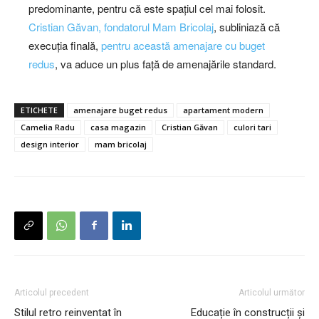
predominante, pentru că este spațiul cel mai folosit.
Cristian Găvan, fondatorul Mam Bricolaj
, subliniază că
execuția finală,
pentru această amenajare cu buget
redus
, va aduce un plus față de amenajările standard.
ETICHETE
amenajare buget redus
apartament modern
Camelia Radu
casa magazin
Cristian Găvan
culori tari
design interior
mam bricolaj
Articolul precedent
Articolul următor
Stilul retro reinventat în
Educație în construcții și