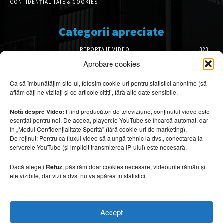
CONFIDENȚIALITATE & COOKIES
Categorii apreciate
REPORTAJE VIDEO
323
AMENAJĂRI INTERIOARE
126
Aprobare cookies
ISTORIE & PATRIMONIU
102
Ca să îmbunătățim site-ul, folosim cookie-uri pentru statistici anonime (să
DESIGN INTERIOR
64
aflăm câți ne vizitați și ce articole citiți), fără alte date sensibile.
ARHITECTURĂ & DESIGN
56
OPINII & ANALIZE
43
Notă despre Video:
Fiind producători de televiziune, conținutul video este
esențial pentru noi. De aceea, playerele YouTube se încarcă automat, dar
Articole recomandate
în „Modul Confidențialitate Sporită” (fără cookie-uri de marketing).
De reținut: Pentru ca fluxul video să ajungă tehnic la dvs., conectarea la
serverele YouTube (și implicit transmiterea IP-ului) este necesară.
Cele mai impresionante cabane moderne
ascunse în natură
Dacă alegeți
Refuz
, păstrăm doar cookies necesare, videourile rămân și
7 august 2026
ele vizibile, dar vizita dvs. nu va apărea în statistici.
Ouse Valley Viaduct, construcția care
Accept
sfidează timpul