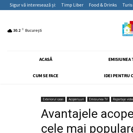
Sigur vă interesează și:
Timp Liber
Food & Drinks
Turi
C
30.2
București
ACASĂ
EMISIUNEA 
CUM SE FACE
IDEI PENTRU 
Exteriorul casei
Acoperișuri
Emisiunea TV
Reportaje vide
Avantajele acope
cele mai popular