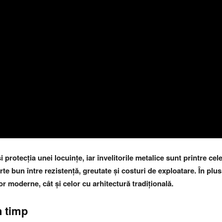
i protecția unei locuințe, iar învelitorile metalice sunt printre c
arte bun între rezistență, greutate și costuri de exploatare. În p
lor moderne, cât și celor cu arhitectură tradițională.
n timp