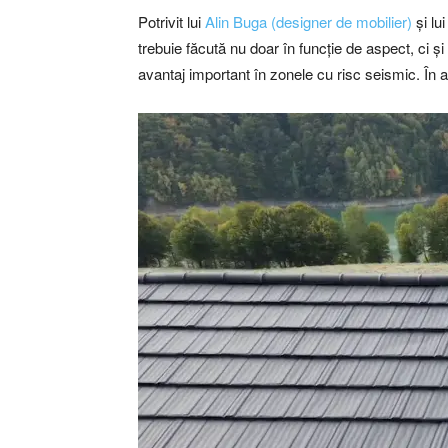
Potrivit lui
Alin Buga (designer de mobilier)
și lu
trebuie făcută nu doar în funcție de aspect, ci ș
avantaj important în zonele cu risc seismic. În 