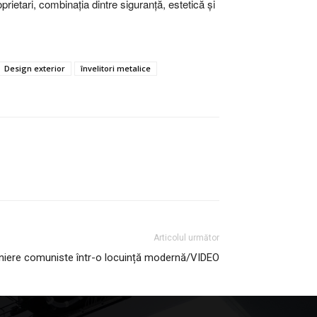
prietari, combinația dintre siguranță, estetică și
Design exterior
învelitori metalice
Articolul următor
niere comuniste într-o locuință modernă/VIDEO