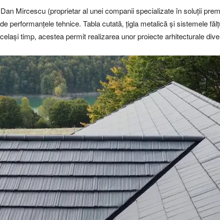
i Dan Mircescu (proprietar al unei companii specializate în soluții prem
i de performanțele tehnice. Tabla cutată, țigla metalică și sistemele fă
același timp, acestea permit realizarea unor proiecte arhitecturale div