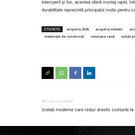
intemperii și foc, acestea oferă montaj rapid, înt
durabilitate reprezintă principalul motiv pentru c
ETICHETE
acoperiș 2026
acoperiș metalic
aco
materiale de construcții
renovare casă
soluții 
Articolul precedent
Izolații moderne care reduc drastic costurile la