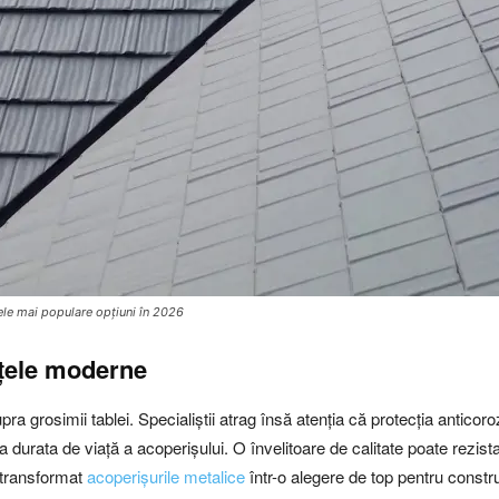
ele mai populare opțiuni în 2026
nțele moderne
 grosimii tablei. Specialiștii atrag însă atenția că protecția anticoro
la durata de viață a acoperișului. O învelitoare de calitate poate rezista 
a transformat
acoperișurile metalice
într-o alegere de top pentru construc