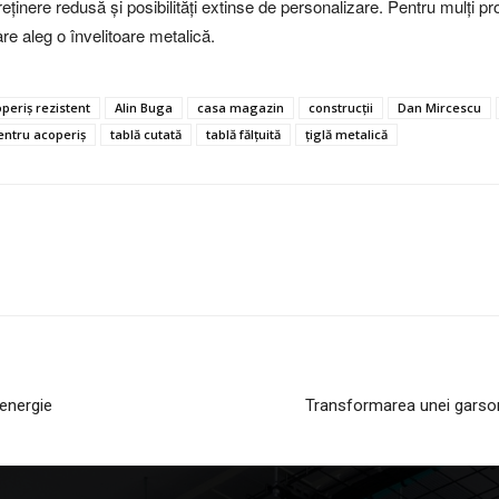
reținere redusă și posibilități extinse de personalizare. Pentru mulți pro
are aleg o învelitoare metalică.
periș rezistent
Alin Buga
casa magazin
construcții
Dan Mircescu
pentru acoperiș
tablă cutată
tablă fălțuită
țiglă metalică
 energie
Transformarea unei garso