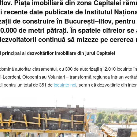
fov. Piața imobiliară din zona Capitalei răm
recente date publicate de Institutul Național
zații de construire în București–Ilfov, pentru 
0.000 de metri pătrați. În spatele cifrelor s
ezvoltatorii continuă să mizeze pe cererea ri
 principal al dezvoltărilor imobiliare din jurul Capitalei
domină autoritar clasamentul, cu 300 de autorizații și 2.010 locuințe în 
ti-Leordeni, Otopeni sau Voluntari – transformă regiunea într-un veritab
ii pentru un total de 351 de
locuințe noi
, semn că dezvoltările din inte