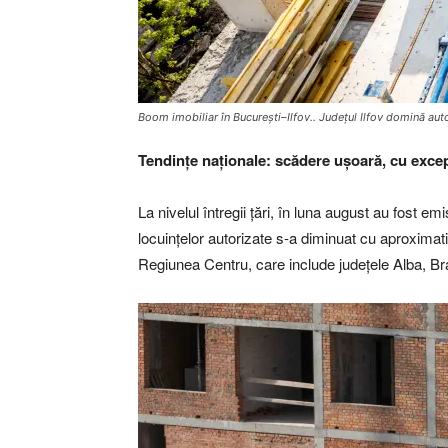
Boom imobiliar în București–Ilfov.. Județul Ilfov domină autor
Tendințe naționale: scădere ușoară, cu excep
La nivelul întregii țări, în luna august au fost e
locuințelor autorizate s-a diminuat cu aproximati
Regiunea Centru, care include județele Alba, Bra