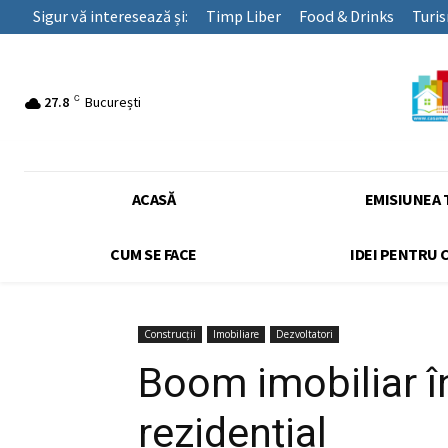
Sigur vă interesează și:
Timp Liber
Food & Drinks
Turi
C
27.8
București
ACASĂ
EMISIUNEA 
CUM SE FACE
IDEI PENTRU 
Construcții
Imobiliare
Dezvoltatori
Boom imobiliar în
rezidențial