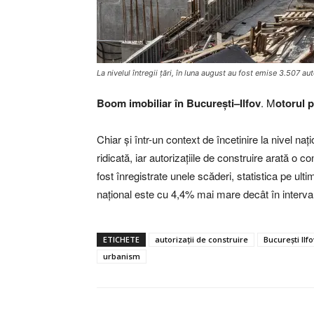
La nivelul întregii țări, în luna august au fost emise 3.507 au
Boom imobiliar în București–Ilfov
. M
otorul p
Chiar și într-un context de încetinire la nivel na
ridicată, iar autorizațiile de construire arată o 
fost înregistrate unele scăderi, statistica pe ulti
național este cu 4,4% mai mare decât în interval
ETICHETE
autorizații de construire
București Ilfo
urbanism