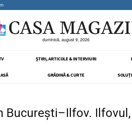
sm
CASA MAGAZ
duminică, august 9, 2026
TV
ȘTIRI, ARTICOLE & INTERVIURI
CASĂ
GRĂDINĂ & CURTE
SOLUȚI
 București–Ilfov. Ilfovul,