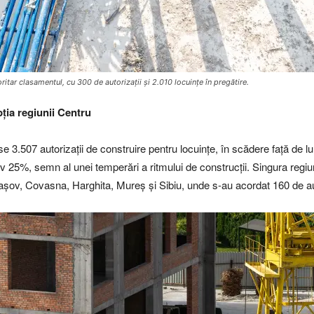
itar clasamentul, cu 300 de autorizații și 2.010 locuințe în pregătire.
ția regiunii Centru
mise 3.507 autorizații de construire pentru locuințe, în scădere față de l
v 25%, semn al unei temperări a ritmului de construcții. Singura regiun
șov, Covasna, Harghita, Mureș și Sibiu, unde s-au acordat 160 de autori