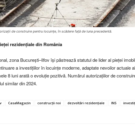
torizații de construire pentru locuințe, în scădere față de luna precedentă.
ieței rezidențiale din România
țional, zona București–Ilfov își păstrează statutul de lider al pieței im
continuare a investițiilor în locuințe moderne, adaptate nevoilor actuale
mele 8 luni arată o evoluție pozitivă. Numărul autorizațiilor de construire
ul similar din 2024.
v
CasaMagazin
construcții noi
dezvoltări rezidențiale
INS
investi