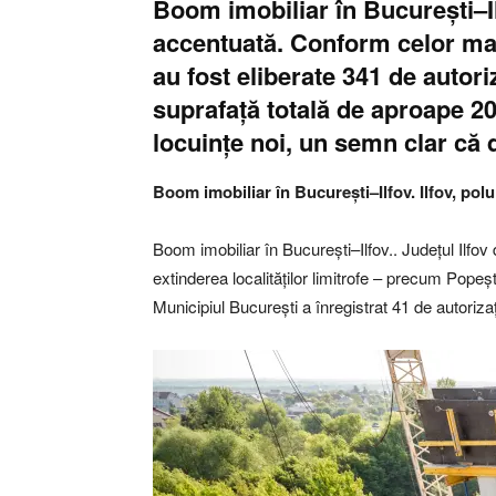
Boom imobiliar în București–Il
accentuată. Conform celor mai 
au fost eliberate 341 de autori
suprafață totală de aproape 20
locuințe noi, un semn clar că d
Boom imobiliar în București–Ilfov. Ilfov, polul
Boom imobiliar în București–Ilfov.. Județul Ilfov 
extinderea localităților limitrofe – precum Popeș
Municipiul București a înregistrat 41 de autorizaț