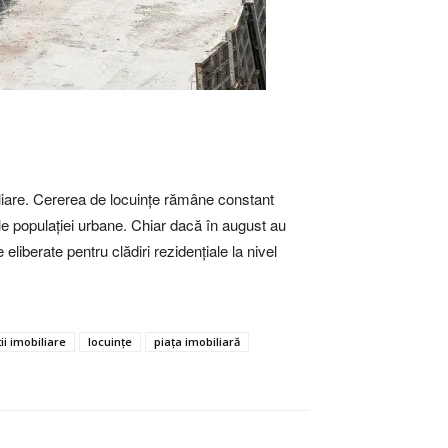
obiliare. Cererea de locuințe rămâne constant
 ale populației urbane. Chiar dacă în august au
 eliberate pentru clădiri rezidențiale la nivel
ții imobiliare
locuințe
piața imobiliară