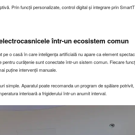
tivă. Prin funcții personalizate, control digital și integrare prin Smar
electrocasnicele într-un ecosistem comun
 o casă în care inteligența artificială nu apare ca element spectaculo
e pentru curățenie sunt conectate într-un sistem comun. Fiecare funcț
ai puține intervenții manuale.
sturi simple. Aparatul poate recomanda un program de spălare potrivi
eratura interioară a frigiderului într-un anumit interval.