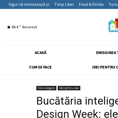
Sigur vă interesează și:
Timp Liber
Food & Drinks
Turi
C
33.3
București
ACASĂ
EMISIUNEA 
CUM SE FACE
IDEI PENTRU 
Fără categorie
Idei pentru casa
Bucătăria inteli
Design Week: ele