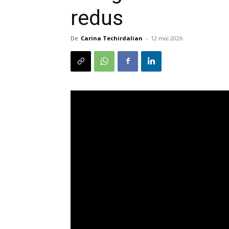
redus
De
Carina Techirdalian
-
12 mai 2026