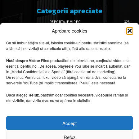
Categorii apreciate
REPORTAJE VIDEO
323
AMENAJĂRI INTERIOARE
126
Aprobare cookies
ISTORIE & PATRIMONIU
101
Ca să îmbunătățim site-ul, folosim cookie-uri pentru statistici anonime (să
DESIGN INTERIOR
64
aflăm câți ne vizitați și ce articole citiți), fără alte date sensibile.
ARHITECTURĂ & DESIGN
55
OPINII & ANALIZE
43
Notă despre Video:
Fiind producători de televiziune, conținutul video este
esențial pentru noi. De aceea, playerele YouTube se încarcă automat, dar
Articole recomandate
în „Modul Confidențialitate Sporită” (fără cookie-uri de marketing).
De reținut: Pentru ca fluxul video să ajungă tehnic la dvs., conectarea la
serverele YouTube (și implicit transmiterea IP-ului) este necesară.
Secretele construirii bungalourilor
suspendate deasupra apei
Dacă alegeți
Refuz
, păstrăm doar cookies necesare, videourile rămân și
6 august 2026
ele vizibile, dar vizita dvs. nu va apărea în statistici.
Cum amenajezi curtea pentru seri de vară
Accept
6 august 2026
Refuz