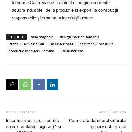
februarie Casa Magazin a oferit o imagine coerentă
asupra industriei: de la producție și export, la construcții
responsabile și protejarea identității urbane.
ETICHETE
casa magazin
design interior România
Istanbul Furniture Fair
mobilier copii
patrimoniu construit
producție mobilier Bucovina
Rarău Retreat
Articolul precedent
Articolul următor
Industria mobilierului pentru
Cum arată domitorul viitorului
copii: standarde, siguranță și
și care este sfatul