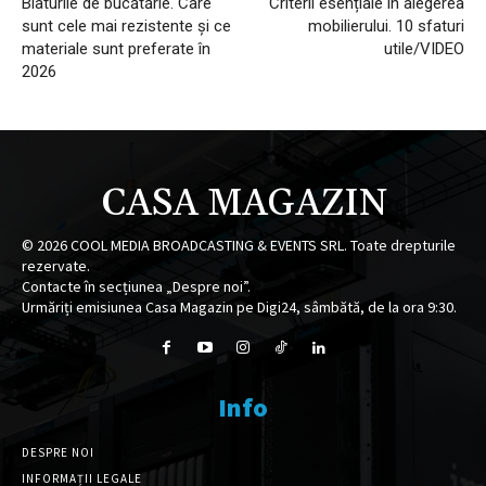
Blaturile de bucătărie. Care
Criterii esențiale în alegerea
sunt cele mai rezistente și ce
mobilierului. 10 sfaturi
materiale sunt preferate în
utile/VIDEO
2026
CASA MAGAZIN
©
2026
COOL MEDIA BROADCASTING & EVENTS SRL. Toate drepturile
rezervate.
Contacte în secțiunea „Despre noi”.
Urmăriți emisiunea Casa Magazin pe Digi24, sâmbătă, de la ora 9:30.
Info
DESPRE NOI
INFORMAȚII LEGALE