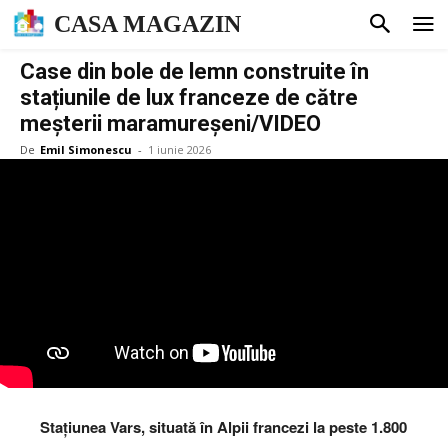
CASA MAGAZIN
Case din bole de lemn construite în
stațiunile de lux franceze de către
meșterii maramureșeni/VIDEO
De
Emil Simonescu
-
1 iunie 2026
Stațiunea Vars, situată în Alpii francezi la peste 1.800