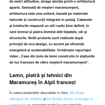
de metri altitudine, atrage atenția printr-o arhitectură
aparte. Semnată de meșteri maramureșeni,
arhitectura este una unitară, bazată pe materiale
naturale și construcții integrate în peisaj. Cabanele
și hotelurile respectă un stil rustic bine definit, în
care lemnul și piatra domină atât fațadele, cât și
structurile. Noile proiecte sunt realizate după
principii de eco-design, cu accent pe eficiență
energetică și sustenabilitate.
Urmărește reportajul
video „Case din bole de lemn construite în stațiunile
de lux franceze de către meșterii maramureșeni”.
Lemn, piatră și tehnici din
Maramureș
în Alpii francezi
În cadrul proiectelor dezvoltate în Vars,
Alin Buga
(designer de mobilier)
și
Ion Buftea Jercan (manager în
construcții)
au prezentat modul în care tehnicile