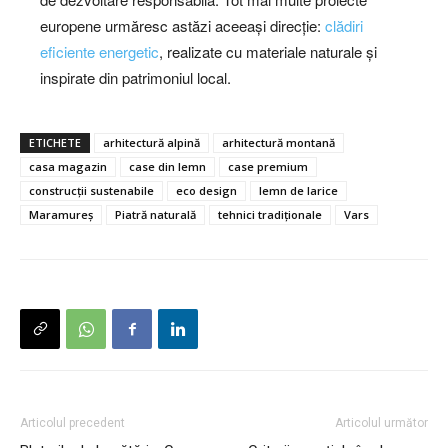
europene urmăresc astăzi aceeași direcție:
clădiri
eficiente energetic
, realizate cu materiale naturale și
inspirate din patrimoniul local.
ETICHETE
arhitectură alpină
arhitectură montană
casa magazin
case din lemn
case premium
construcții sustenabile
eco design
lemn de larice
Maramureș
Piatră naturală
tehnici tradiționale
Vars
Articolul precedent
Articolul următor