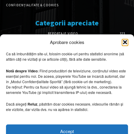
CONFIDENȚIALITATE & COOKIES
Categorii apreciate
REPORTAJE VIDEO
323
AMENAJĂRI INTERIOARE
126
Aprobare cookies
ISTORIE & PATRIMONIU
101
Ca să îmbunătățim site-ul, folosim cookie-uri pentru statistici anonime (să
DESIGN INTERIOR
64
aflăm câți ne vizitați și ce articole citiți), fără alte date sensibile.
ARHITECTURĂ & DESIGN
55
OPINII & ANALIZE
43
Notă despre Video:
Fiind producători de televiziune, conținutul video este
esențial pentru noi. De aceea, playerele YouTube se încarcă automat, dar
Articole recomandate
în „Modul Confidențialitate Sporită” (fără cookie-uri de marketing).
De reținut: Pentru ca fluxul video să ajungă tehnic la dvs., conectarea la
serverele YouTube (și implicit transmiterea IP-ului) este necesară.
Secretele construirii bungalourilor
suspendate deasupra apei
Dacă alegeți
Refuz
, păstrăm doar cookies necesare, videourile rămân și
6 august 2026
ele vizibile, dar vizita dvs. nu va apărea în statistici.
Cum amenajezi curtea pentru seri de vară
Accept