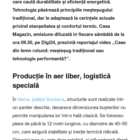
care caută durabilitate și eficiență energetică.
Tehnologia păstrează principiile meșteșugului
tradițional, dar le adaptează la cerințele actuale
privind etanșeitatea și confortul termic. Casa
Magazin, emisiune difuzată în fiecare sâmbătă de la
ora 09.30, pe Digi24, prezintă reportajul video „Case
din lemn rotund: meșteșug tradițional sau
tehnologie performantă?”.
Producție în aer liber, logistică
specială
În
Vama, județul Suceava
, structurile sunt realizate într-
un șantier deschis, deoarece dimensiunea buștenilor nu
permite manipularea lor într-o hală clasică. Se folosesc
piese de până la 12 metri lungime, cu diametre de 40–50
cm, care asigură stabilitate și inerție termică ridicată.
Dimensiunea nu este doar estetică, ci influențează direct