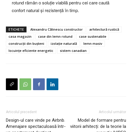
rotund rămân o soluție viabilă pentru cei care caută
confort natural și rezistență în timp.
ETICHETE
Alexandru Călinescu constructor
arhitectură rustică
casa magazin
case din lemn rotund
case sustenabile
construcții din bușteni
izolație naturală
lemn masiv
locuințe eficiente energetic
sistem canadian
Articolul precedent
Articolul următor
Design-ul care vinde pe Airbnb.
Model de formare pentru
Amenajare spectaculoasă într-
viitorii arhitecți: de la teorie la