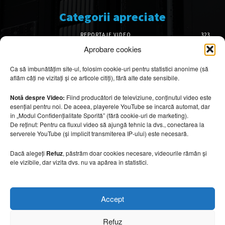
Categorii apreciate
REPORTAJE VIDEO
323
AMENAJĂRI INTERIOARE
128
Aprobare cookies
ISTORIE & PATRIMONIU
102
Ca să îmbunătățim site-ul, folosim cookie-uri pentru statistici anonime (să
DESIGN INTERIOR
64
aflăm câți ne vizitați și ce articole citiți), fără alte date sensibile.
ARHITECTURĂ & DESIGN
57
OPINII & ANALIZE
43
Notă despre Video:
Fiind producători de televiziune, conținutul video este
esențial pentru noi. De aceea, playerele YouTube se încarcă automat, dar
Articole recomandate
în „Modul Confidențialitate Sporită” (fără cookie-uri de marketing).
De reținut: Pentru ca fluxul video să ajungă tehnic la dvs., conectarea la
serverele YouTube (și implicit transmiterea IP-ului) este necesară.
Cum arată un loc de joacă în care designul
devine experiență
Dacă alegeți
Refuz
, păstrăm doar cookies necesare, videourile rămân și
10 august 2026
ele vizibile, dar vizita dvs. nu va apărea în statistici.
Băi spectaculoase inspirate din centrele spa
Accept
10 august 2026
Refuz