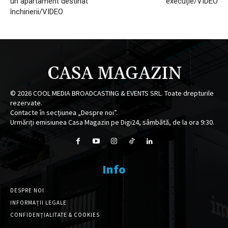
un apartament destinat
execuție/VIDEO
închirierii/VIDEO
CASA MAGAZIN
©
2026
COOL MEDIA BROADCASTING & EVENTS SRL. Toate drepturile
rezervate.
Contacte în secțiunea „Despre noi”.
Urmăriți emisiunea Casa Magazin pe Digi24, sâmbătă, de la ora 9:30.
Info
DESPRE NOI
INFORMAȚII LEGALE
CONFIDENȚIALITATE & COOKIES