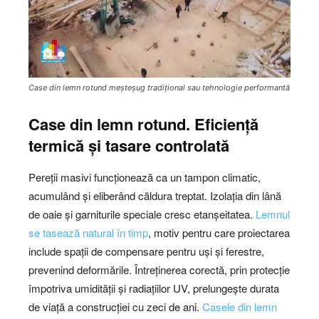
Case din lemn rotund meșteșug tradițional sau tehnologie performantă
Case din lemn rotund. Eficiență
termică și tasare controlată
Pereții masivi funcționează ca un tampon climatic,
acumulând și eliberând căldura treptat. Izolația din lână
de oaie și garniturile speciale cresc etanșeitatea.
Lemnul
se tasează natural în timp
, motiv pentru care proiectarea
include spații de compensare pentru uși și ferestre,
prevenind deformările. Întreținerea corectă, prin protecție
împotriva umidității și radiațiilor UV, prelungește durata
de viață a construcției cu zeci de ani.
Casele din lemn