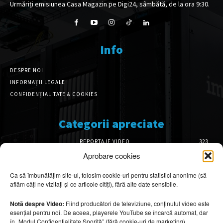
Urmăriți emisiunea Casa Magazin pe Digi24, sâmbătă, de la ora 9:30.
Info
DESPRE NOI
INFORMAȚII LEGALE
CONFIDENȚIALITATE & COOKIES
Categorii apreciate
REPORTAJE VIDEO
323
AMENAJĂRI INTERIOARE
126
Aprobare cookies
ISTORIE & PATRIMONIU
102
Ca să îmbunătățim site-ul, folosim cookie-uri pentru statistici anonime (să
DESIGN INTERIOR
64
aflăm câți ne vizitați și ce articole citiți), fără alte date sensibile.
ARHITECTURĂ & DESIGN
56
OPINII & ANALIZE
43
Notă despre Video:
Fiind producători de televiziune, conținutul video este
esențial pentru noi. De aceea, playerele YouTube se încarcă automat, dar
Articole recomandate
în „Modul Confidențialitate Sporită” (fără cookie-uri de marketing).