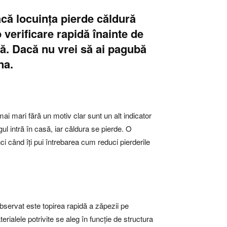
dacă locuința pierde căldură
o verificare rapidă înainte de
lă. Dacă nu vrei să ai pagubă
na.
ai mari fără un motiv clar sunt un alt indicator
gul intră în casă, iar căldura se pierde. O
ci când îți pui întrebarea cum reduci pierderile
bservat este topirea rapidă a zăpezii pe
rialele potrivite se aleg în funcție de structura