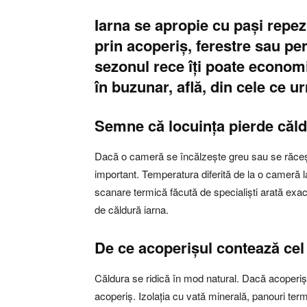
Iarna se apropie cu pași repezi
prin acoperiș, ferestre sau per
sezonul rece îți poate economi
în buzunar, află, din cele ce 
Semne că locuința pierde căl
Dacă o cameră se încălzește greu sau se răcește 
important. Temperatura diferită de la o cameră la 
scanare termică făcută de specialiști arată exact
de căldură iarna.
De ce acoperișul contează cel
Căldura se ridică în mod natural. Dacă acoperișu
acoperiș. Izolația cu vată minerală, panouri term