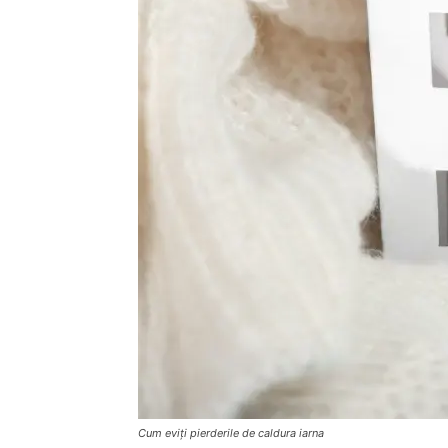
Cum eviți pierderile de caldura iarna