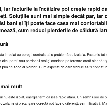
, iar facturile la încălzire pot crește rapid 
eți. Soluțiile sunt mai simple decât par, iar 
si bani și îți poate face casa mai confortabi
urmează, cum reduci pierderile de căldură iar
dură
imediat ce oprești centrala, ai o problemă cu izolația. Facturile tot m
alta, pereți sau pardoseli reci și condens pe ferestre arată clar că fri
 prin ce zone ai pierderi. Sunt aspecte de care trebuie să ții cont atun
 mai mult
l nu este izolat, energia termică iese rapid afară. Un semn ușor de o
oizolante și o etanșare corectă pot face o diferență semnificativă. Mate