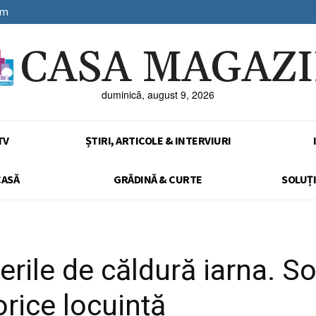
sm
CASA MAGAZ
duminică, august 9, 2026
TV
ȘTIRI, ARTICOLE & INTERVIURI
CASĂ
GRĂDINĂ & CURTE
SOLUȚI
rile de căldură iarna. Sol
orice locuință