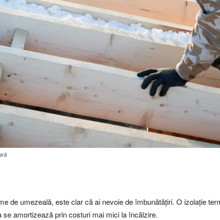
ară
rme de umezeală, este clar că ai nevoie de îmbunătățiri. O izolație t
a se amortizează prin costuri mai mici la încălzire.