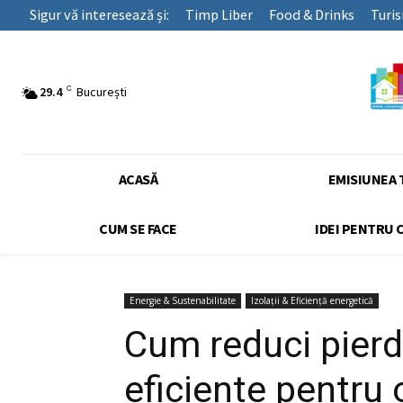
Sigur vă interesează și:
Timp Liber
Food & Drinks
Turi
C
29.4
București
ACASĂ
EMISIUNEA 
CUM SE FACE
IDEI PENTRU 
Energie & Sustenabilitate
Izolații & Eficiență energetică
Cum reduci pierde
eficiente pentru 