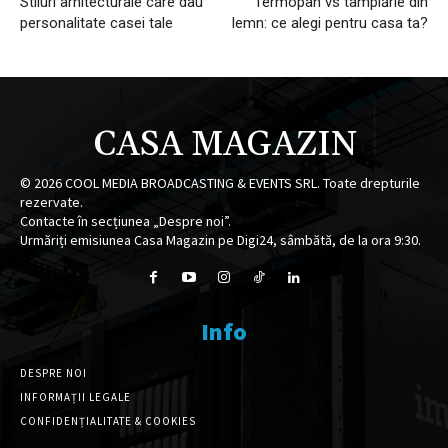
Stiluri arhitecturale care dau
Termopan vs tâmplărie din
personalitate casei tale
lemn: ce alegi pentru casa ta?
CASA MAGAZIN
©
2026
COOL MEDIA BROADCASTING & EVENTS SRL. Toate drepturile
rezervate.
Contacte în secțiunea „Despre noi”.
Urmăriți emisiunea Casa Magazin pe Digi24, sâmbătă, de la ora 9:30.
Info
DESPRE NOI
INFORMAȚII LEGALE
CONFIDENȚIALITATE & COOKIES