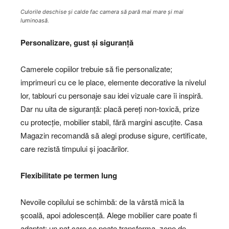
Culorile deschise și calde fac camera să pară mai mare și mai
luminoasă.
Personalizare, gust și siguranță
Camerele copiilor trebuie să fie personalizate;
imprimeuri cu ce le place, elemente decorative la nivelul
lor, tablouri cu personaje sau idei vizuale care îi inspiră.
Dar nu uita de siguranță: placă pereți non-toxică, prize
cu protecție, mobilier stabil, fără margini ascuțite. Casa
Magazin recomandă să alegi produse sigure, certificate,
care rezistă timpului și joacărilor.
Flexibilitate pe termen lung
Nevoile copilului se schimbă: de la vârstă mică la
școală, apoi adolescență. Alege mobilier care poate fi
adaptat; un pat care se poate transforma, zone de