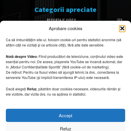
Categorii apreciate
REPORTAJE VIDEO
323
AMENAJĂRI INTERIOARE
126
Aprobare cookies
ISTORIE & PATRIMONIU
102
Ca să îmbunătățim site-ul, folosim cookie-uri pentru statistici anonime (să
DESIGN INTERIOR
64
aflăm câți ne vizitați și ce articole citiți), fără alte date sensibile.
ARHITECTURĂ & DESIGN
56
OPINII & ANALIZE
43
Notă despre Video:
Fiind producători de televiziune, conținutul video este
esențial pentru noi. De aceea, playerele YouTube se încarcă automat, dar
Articole recomandate
în „Modul Confidențialitate Sporită” (fără cookie-uri de marketing).
De reținut: Pentru ca fluxul video să ajungă tehnic la dvs., conectarea la
serverele YouTube (și implicit transmiterea IP-ului) este necesară.
Cele mai impresionante cabane moderne
ascunse în natură
Dacă alegeți
Refuz
, păstrăm doar cookies necesare, videourile rămân și
7 august 2026
ele vizibile, dar vizita dvs. nu va apărea în statistici.
Ouse Valley Viaduct, construcția care
Accept
sfidează timpul
7 august 2026
Refuz