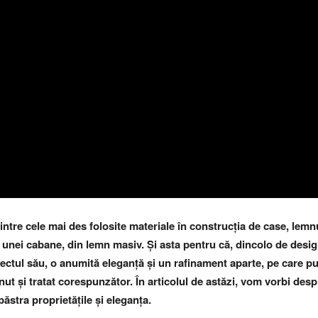
intre cele mai des folosite materiale în construcția de case, lemn
ul unei cabane, din lemn masiv. Și asta pentru că, dincolo de desig
pectul său, o anumită eleganță și un rafinament aparte, pe care p
inut și tratat corespunzător. În articolul de astăzi, vom vorbi desp
păstra proprietățile și eleganța.