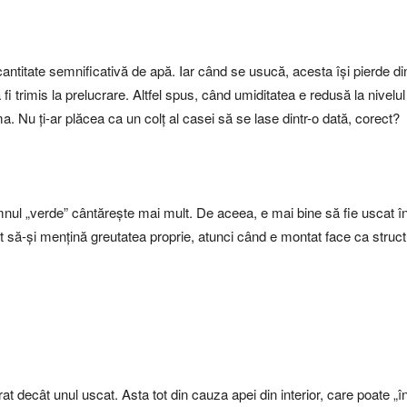
cantitate semnificativă de apă. Iar când se usucă, acesta își pierde d
 fi trimis la prelucrare. Altfel spus, când umiditatea e redusă la nivel
a. Nu ți-ar plăcea ca un colț al casei să se lase dintr-o dată, corect?
emnul „verde” cântărește mai mult. De aceea, e mai bine să fie uscat îna
 să-și mențină greutatea proprie, atunci când e montat face ca struc
at decât unul uscat. Asta tot din cauza apei din interior, care poate „înf