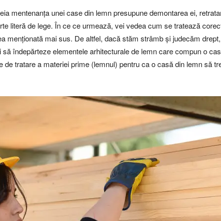
căreia mentenanța unei case din lemn presupune demontarea ei, retrata
te literă de lege. În ce ce urmează, vei vedea cum se tratează corect 
ea menționată mai sus. De altfel, dacă stăm strâmb și judecăm drept,
să îndepărteze elementele arhitecturale de lemn care compun o casă, s
e tratare a materiei prime (lemnul) pentru ca o casă din lemn să treac