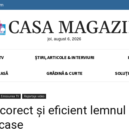
sm
CASA MAGAZ
joi, august 6, 2026
TV
ȘTIRI, ARTICOLE & INTERVIURI
CASĂ
GRĂDINĂ & CURTE
SOLUȚI
Emisiunea TV
Reportaje video
orect și eficient lemnul 
 case