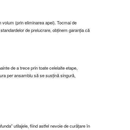
in volum (prin eliminarea apei). Tocmai de
ul standardelor de prelucrare, obținem garanția că
inte de a trece prin toate celelalte etape,
tura per ansamblu să se susțină singură,
unda” utilajele, fiind astfel nevoie de curățare în