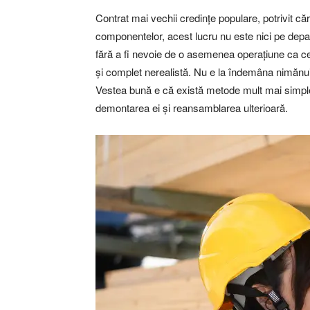
Contrat mai vechii credințe populare, potrivit 
componentelor, acest lucru nu este nici pe depar
fără a fi nevoie de o asemenea operațiune ca c
și complet nerealistă. Nu e la îndemâna nimănui 
Vestea bună e că există metode mult mai simple d
demontarea ei și reansamblarea ulterioară.