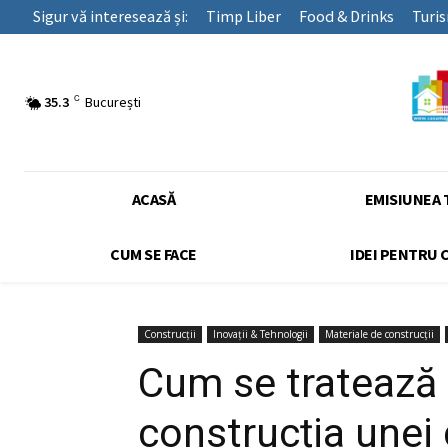
Sigur vă interesează și:
Timp Liber
Food & Drinks
Turi
C
35.3
București
ACASĂ
EMISIUNEA 
CUM SE FACE
IDEI PENTRU 
Construcții
Inovații & Tehnologii
Materiale de construcții
Cum se tratează c
construcția unei