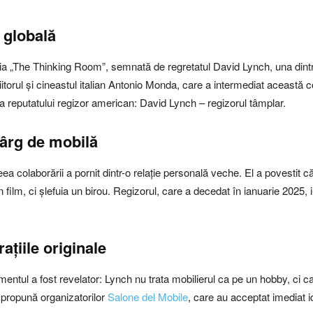
a globală
ația „The Thinking Room”, semnată de regretatul David Lynch, una dintre
itorul și cineastul italian Antonio Monda, care a intermediat această co
ă a reputatului regizor american: David Lynch – regizorul tâmplar.
târg de mobilă
eea colaborării a pornit dintr-o relație personală veche. El a povestit că,
film, ci șlefuia un birou. Regizorul, care a decedat în ianuarie 2025, 
ațiile originale
mentul a fost revelator: Lynch nu trata mobilierul ca pe un hobby, ci c
 propună organizatorilor
Salone del Mobile
, care au acceptat imediat 