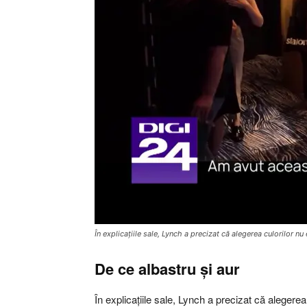
În explicațiile sale, Lynch a precizat că alegerea culorilor n
De ce albastru și aur
În explicațiile sale, Lynch a precizat că alegerea