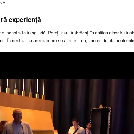
ive.
ră experiență
ce, construite în oglindă. Pereții sunt îmbrăcați în catifea albastru î
nos. În centrul fiecărei camere se află un tron, flancat de elemente cili