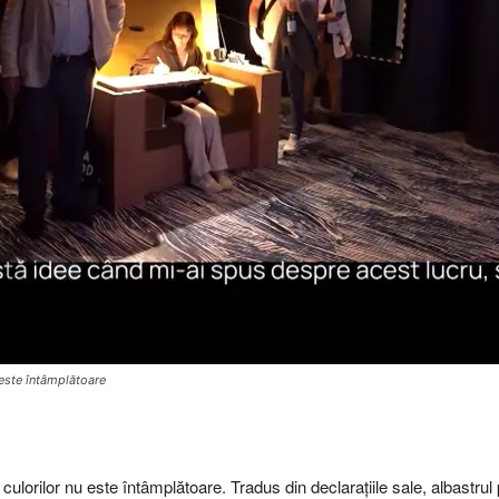
u este întâmplătoare
 culorilor nu este întâmplătoare. Tradus din declarațiile sale, albastru