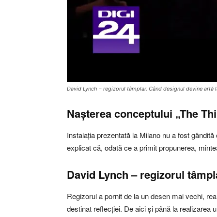
David Lynch – regizorul tâmplar. Când designul devine artă 
Nașterea conceptului „The T
Instalația prezentată la Milano nu a fost gândit
explicat că, odată ce a primit propunerea, mint
David Lynch – regizorul tâmpl
Regizorul a pornit de la un desen mai vechi, rea
destinat reflecției. De aici și până la realizar