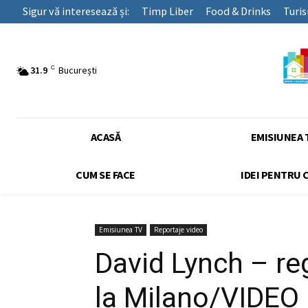
Sigur vă interesează și:
Timp Liber
Food & Drinks
Turi
C
31.9
București
ACASĂ
EMISIUNEA 
CUM SE FACE
IDEI PENTRU 
Emisiunea TV
Reportaje video
David Lynch – re
la Milano/VIDEO