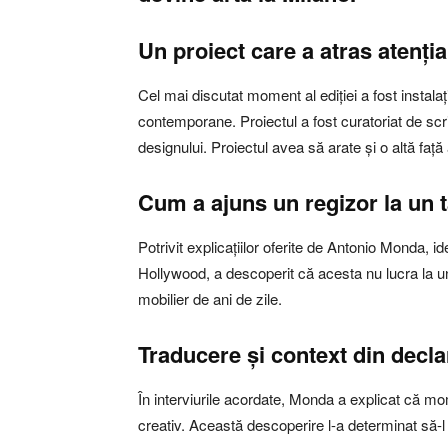
Un proiect care a atras atenți
Cel mai discutat moment al ediției a fost instal
contemporane. Proiectul a fost curatoriat de scri
designului. Proiectul avea să arate și o altă faț
Cum a ajuns un regizor la un 
Potrivit explicațiilor oferite de Antonio Monda, id
Hollywood, a descoperit că acesta nu lucra la un 
mobilier de ani de zile.
Traducere și context din declar
În interviurile acordate, Monda a explicat că mo
creativ. Această descoperire l-a determinat să-l