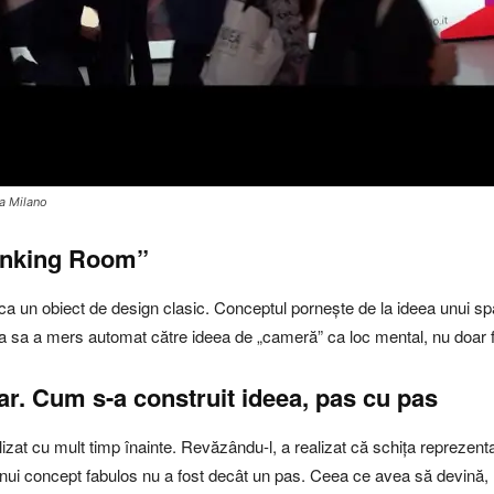
la Milano
hinking Room”
ă ca un obiect de design clasic. Conceptul pornește de la ideea unui sp
ea sa a mers automat către ideea de „cameră” ca loc mental, nu doar f
ar. Cum s-a construit ideea, pas cu pas
lizat cu mult timp înainte. Revăzându-l, a realizat că schița reprezent
ea unui concept fabulos nu a fost decât un pas. Ceea ce avea să devină