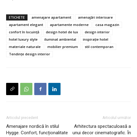
ETICHETE
amenajare apartament
amenajări interioare
apartament elegant
apartamente moderne
casa magazin
confort în locuință
design hotel de lux
design interior
hotel luxury style
iluminat ambiental
inspirație hotel
materiale naturale
mobilier premium
stil contemporan
Tendințe design interior
Articolul precedent
Articolul următor
Amenajare nordică în stilul
Arhitectura spectaculoasă a
Hygge. Confort, funcționalitate
unui decor cinematografic. În