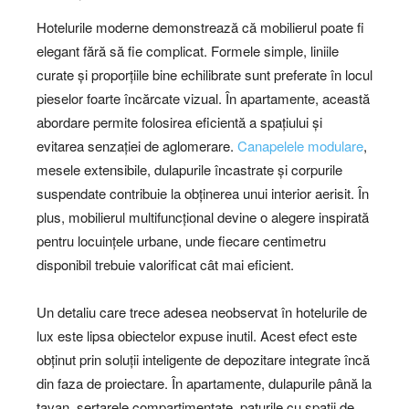
Hotelurile moderne demonstrează că mobilierul poate fi
elegant fără să fie complicat. Formele simple, liniile
curate și proporțiile bine echilibrate sunt preferate în locul
pieselor foarte încărcate vizual. În apartamente, această
abordare permite folosirea eficientă a spațiului și
evitarea senzației de aglomerare.
Canapelele modulare
,
mesele extensibile, dulapurile încastrate și corpurile
suspendate contribuie la obținerea unui interior aerisit. În
plus, mobilierul multifuncțional devine o alegere inspirată
pentru locuințele urbane, unde fiecare centimetru
disponibil trebuie valorificat cât mai eficient.
Un detaliu care trece adesea neobservat în hotelurile de
lux este lipsa obiectelor expuse inutil. Acest efect este
obținut prin soluții inteligente de depozitare integrate încă
din faza de proiectare. În apartamente, dulapurile până la
tavan, sertarele compartimentate, paturile cu spații de