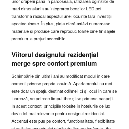
unor draperii până în pardoseală, utilizarea oglinzilor de
mari dimensiuni sau integrarea benzilor LED pot
transforma radical aspectul unei locuințe fără investiții
spectaculoase. În plus, piața oferă astăzi numeroase
materiale și produse care reproduc foarte bine finisajele
premium la prețuri accesibile.
Viitorul designului rezidențial
merge spre confort premium
Schimbările din ultimii ani au modificat modul în care
oamenii privesc propria locuință. Apartamentul nu mai
este doar un spațiu destinat odihnei, ci și locul în care se
lucrează, se petrece timpul liber și se primesc oaspeții.
În acest context, principiile folosite în hotelurile de lux
devin tot mai relevante pentru designul rezidențial.
Accentul este pus pe confort, funcționalitate, flexibilitate
și calitatea experienței oferite de fiecare încăpere. Pe