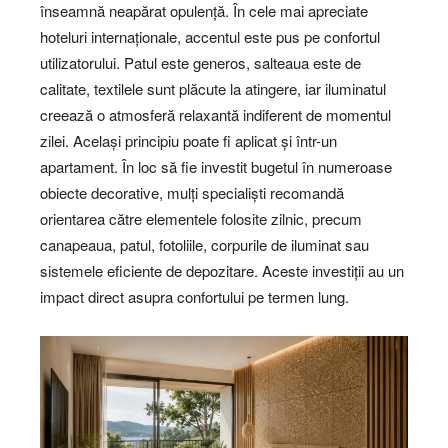
înseamnă neapărat opulență. În cele mai apreciate
hoteluri internaționale, accentul este pus pe confortul
utilizatorului. Patul este generos, salteaua este de
calitate, textilele sunt plăcute la atingere, iar iluminatul
creează o atmosferă relaxantă indiferent de momentul
zilei. Același principiu poate fi aplicat și într-un
apartament. În loc să fie investit bugetul în numeroase
obiecte decorative, mulți specialiști recomandă
orientarea către elementele folosite zilnic, precum
canapeaua, patul, fotoliile, corpurile de iluminat sau
sistemele eficiente de depozitare. Aceste investiții au un
impact direct asupra confortului pe termen lung.