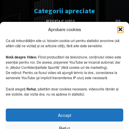
Categorii apreciate
REPORTAJE VIDEO
323
AMENAJĂRI INTERIOARE
126
Aprobare cookies
ISTORIE & PATRIMONIU
102
Ca să îmbunătățim site-ul, folosim cookie-uri pentru statistici anonime (să
DESIGN INTERIOR
64
aflăm câți ne vizitați și ce articole citiți), fără alte date sensibile.
ARHITECTURĂ & DESIGN
56
OPINII & ANALIZE
43
Notă despre Video:
Fiind producători de televiziune, conținutul video este
esențial pentru noi. De aceea, playerele YouTube se încarcă automat, dar
Articole recomandate
în „Modul Confidențialitate Sporită” (fără cookie-uri de marketing).
De reținut: Pentru ca fluxul video să ajungă tehnic la dvs., conectarea la
serverele YouTube (și implicit transmiterea IP-ului) este necesară.
Cele mai impresionante cabane moderne
ascunse în natură
Dacă alegeți
Refuz
, păstrăm doar cookies necesare, videourile rămân și
7 august 2026
ele vizibile, dar vizita dvs. nu va apărea în statistici.
Ouse Valley Viaduct, construcția care
Accept
sfidează timpul
7 august 2026
Refuz