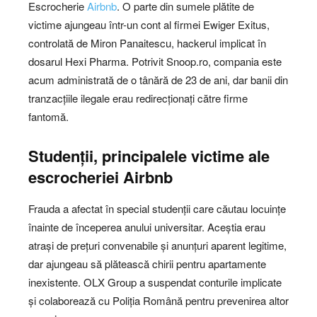
Escrocherie
Airbnb
. O parte din sumele plătite de
victime ajungeau într-un cont al firmei Ewiger Exitus,
controlată de Miron Panaitescu, hackerul implicat în
dosarul Hexi Pharma. Potrivit Snoop.ro, compania este
acum administrată de o tânără de 23 de ani, dar banii din
tranzacțiile ilegale erau redirecționați către firme
fantomă.
Studenții, principalele victime ale
escrocheriei Airbnb
Frauda a afectat în special studenții care căutau locuințe
înainte de începerea anului universitar. Aceștia erau
atrași de prețuri convenabile și anunțuri aparent legitime,
dar ajungeau să plătească chirii pentru apartamente
inexistente. OLX Group a suspendat conturile implicate
și colaborează cu Poliția Română pentru prevenirea altor