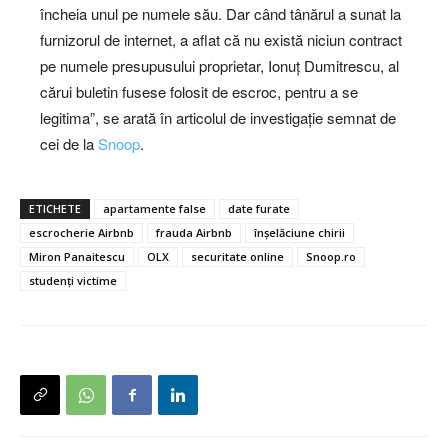
încheia unul pe numele său. Dar când tânărul a sunat la
furnizorul de internet, a aflat că nu există niciun contract
pe numele presupusului proprietar, Ionuț Dumitrescu, al
cărui buletin fusese folosit de escroc, pentru a se
legitima”, se arată în articolul de investigație semnat de
cei de la
Snoop
.
ETICHETE
apartamente false
date furate
escrocherie Airbnb
frauda Airbnb
înșelăciune chirii
Miron Panaitescu
OLX
securitate online
Snoop.ro
studenți victime