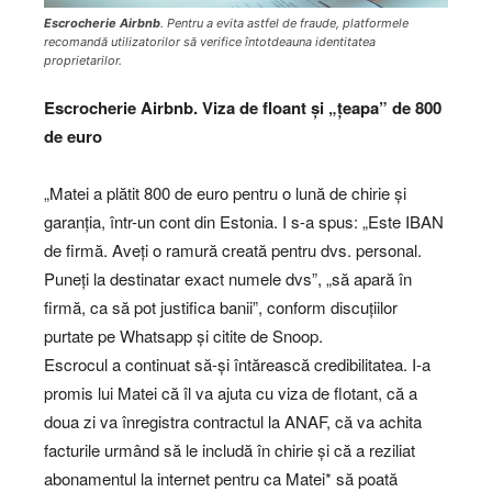
Escrocherie Airbnb
. Pentru a evita astfel de fraude, platformele
recomandă utilizatorilor să verifice întotdeauna identitatea
proprietarilor.
Escrocherie Airbnb. Viza de floant și „țeapa” de 800
de euro
„Matei a plătit 800 de euro pentru o lună de chirie și
garanția, într-un cont din Estonia. I s-a spus: „Este IBAN
de firmă. Aveți o ramură creată pentru dvs. personal.
Puneți la destinatar exact numele dvs”, „să apară în
firmă, ca să pot justifica banii”, conform discuțiilor
purtate pe Whatsapp și citite de Snoop.
Escrocul a continuat să-și întărească credibilitatea. I-a
promis lui Matei că îl va ajuta cu viza de flotant, că a
doua zi va înregistra contractul la ANAF, că va achita
facturile urmând să le includă în chirie și că a reziliat
abonamentul la internet pentru ca Matei* să poată