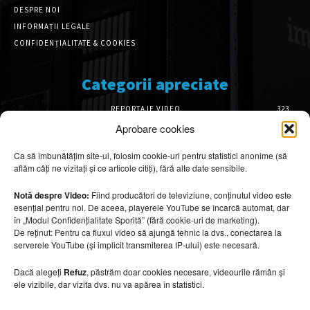
DESPRE NOI
INFORMAȚII LEGALE
CONFIDENȚIALITATE & COOKIES
Categorii apreciate
REPORTAJE VIDEO
323
AMENAJĂRI INTERIOARE
126
Aprobare cookies
ISTORIE & PATRIMONIU
102
Ca să îmbunătățim site-ul, folosim cookie-uri pentru statistici anonime (să
DESIGN INTERIOR
64
aflăm câți ne vizitați și ce articole citiți), fără alte date sensibile.
ARHITECTURĂ & DESIGN
56
OPINII & ANALIZE
43
Notă despre Video:
Fiind producători de televiziune, conținutul video este
esențial pentru noi. De aceea, playerele YouTube se încarcă automat, dar
Articole recomandate
în „Modul Confidențialitate Sporită” (fără cookie-uri de marketing).
De reținut: Pentru ca fluxul video să ajungă tehnic la dvs., conectarea la
serverele YouTube (și implicit transmiterea IP-ului) este necesară.
Cele mai impresionante cabane moderne
ascunse în natură
Dacă alegeți
Refuz
, păstrăm doar cookies necesare, videourile rămân și
7 august 2026
ele vizibile, dar vizita dvs. nu va apărea în statistici.