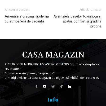
Articolul precedent
Articolul următor
Amenajare grădină modernă
Avantajele caselor townhouse:
cu atmosferă de vacanță
spațiu, confort și grădină
proprie
CASA MAGAZIN
©
2026
COOL MEDIA BROADCASTING & EVENTS SRL. Toate drepturile
rezervate.
Contacte în secțiunea „Despre noi”.
Urmăriți emisiunea Casa Magazin pe Digi24, sâmbătă, de la ora 9:30.
Info