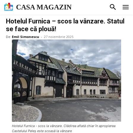
CASA MAGAZIN
Hotelul Furnica – scos la vânzare. Statul
se face că plouă!
De
Emil Simonescu
-
27 noiembrie 2025
Hotelul Furnica - scos la vânzare. Clădirea aflată chiar în apropierea
Castelului Peleș este scoasă la vânzare