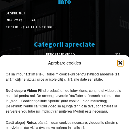
Info
DESPRE NOI
INFORMAȚII LEGALE
CONFIDENȚIALITATE & COOKIES
Categorii apreciate
REPORTAJE VIDEO
323
AMENAJĂRI INTERIOARE
126
Aprobare cookies
ISTORIE & PATRIMONIU
102
Ca să îmbunătățim site-ul, folosim cookie-uri pentru statistici anonime (să
DESIGN INTERIOR
64
aflăm câți ne vizitați și ce articole citiți), fără alte date sensibile.
ARHITECTURĂ & DESIGN
56
OPINII & ANALIZE
43
Notă despre Video:
Fiind producători de televiziune, conținutul video este
esențial pentru noi. De aceea, playerele YouTube se încarcă automat, dar
Articole recomandate
în „Modul Confidențialitate Sporită” (fără cookie-uri de marketing).
De reținut: Pentru ca fluxul video să ajungă tehnic la dvs., conectarea la
serverele YouTube (și implicit transmiterea IP-ului) este necesară.
Cele mai impresionante cabane moderne
ascunse în natură
Dacă alegeți
Refuz
, păstrăm doar cookies necesare, videourile rămân și
7 august 2026
ele vizibile, dar vizita dvs. nu va apărea în statistici.