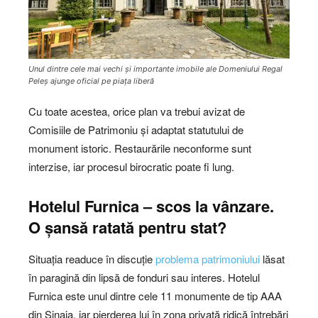
Unul dintre cele mai vechi și importante imobile ale Domeniului Regal
Peleș ajunge oficial pe piața liberă
Cu toate acestea, orice plan va trebui avizat de
Comisiile de Patrimoniu și adaptat statutului de
monument istoric. Restaurările neconforme sunt
interzise, iar procesul birocratic poate fi lung.
Hotelul Furnica – scos la vânzare.
O șansă ratată pentru stat?
Situația readuce în discuție
problema patrimoniului
lăsat
în paragină din lipsă de fonduri sau interes. Hotelul
Furnica este unul dintre cele 11 monumente de tip AAA
din Sinaia, iar pierderea lui în zona privată ridică întrebări