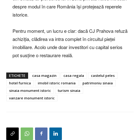
despre modul în care România își protejează reperele
istorice.
Pentru moment, un lucru e clar: dacă CJ Prahova refuză
achiziția, clădirea va intra complet în circuitul pieței
imobiliare. Acolo unde doar investitori cu capital serios
pot susține o restaurare reală.
ETICHETE
casa magazin
casa regala
castelul peles
hotel furnica
imobil istoric romania
patrimoniu sinaia
sinaia monument istoric
turism sinaia
vanzare monument istoric