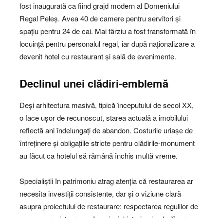
fost inaugurată ca fiind grajd modern al Domeniului
Regal Peleș. Avea 40 de camere pentru servitori și
spațiu pentru 24 de cai. Mai târziu a fost transformată în
locuință pentru personalul regal, iar după naționalizare a
devenit hotel cu restaurant și sală de evenimente.
Declinul unei clădiri-emblemă
Deși arhitectura masivă, tipică începutului de secol XX,
o face ușor de recunoscut, starea actuală a imobilului
reflectă ani îndelungați de abandon. Costurile uriașe de
întreținere și obligațiile stricte pentru clădirile-monument
au făcut ca hotelul să rămână închis multă vreme.
Specialiștii în patrimoniu atrag atenția că restaurarea ar
necesita investiții consistente, dar și o viziune clară
asupra proiectului de restaurare: respectarea regulilor de