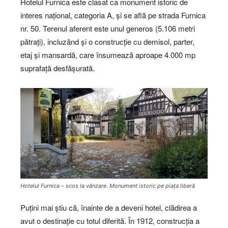
Hotelul Furnica este clasat ca monument istoric de
interes național, categoria A, și se află pe strada Furnica
nr. 50. Terenul aferent este unul generos (5.106 metri
pătrați), incluzând și o construcție cu demisol, parter,
etaj și mansardă, care însumează aproape 4.000 mp
suprafață desfășurată.
Hotelul Furnica – scos la vânzare. Monument istoric pe piața liberă
Puțini mai știu că, înainte de a deveni hotel, clădirea a
avut o destinație cu totul diferită. În 1912, construcția a