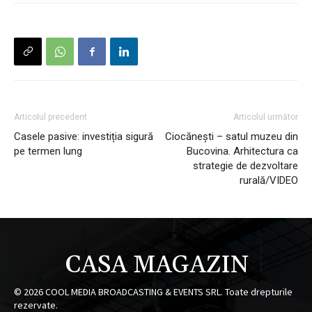
Articolul precedent
Articolul următor
Casele pasive: investiția sigură
Ciocănești – satul muzeu din
pe termen lung
Bucovina. Arhitectura ca
strategie de dezvoltare
rurală/VIDEO
CASA MAGAZIN
©
2026
COOL MEDIA BROADCASTING & EVENTS SRL. Toate drepturile
rezervate.