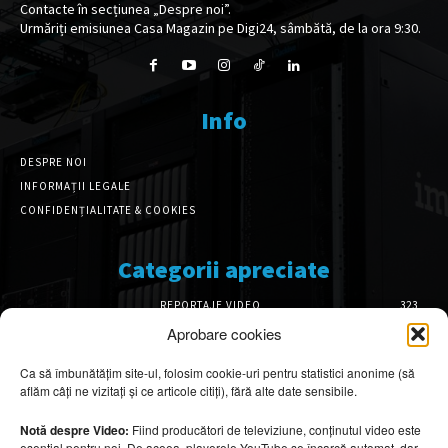
Contacte în secțiunea „Despre noi”.
Urmăriți emisiunea Casa Magazin pe Digi24, sâmbătă, de la ora 9:30.
Info
DESPRE NOI
INFORMAȚII LEGALE
CONFIDENȚIALITATE & COOKIES
Categorii apreciate
REPORTAJE VIDEO
323
AMENAJĂRI INTERIOARE
126
Aprobare cookies
ISTORIE & PATRIMONIU
102
Ca să îmbunătățim site-ul, folosim cookie-uri pentru statistici anonime (să
DESIGN INTERIOR
64
aflăm câți ne vizitați și ce articole citiți), fără alte date sensibile.
ARHITECTURĂ & DESIGN
56
OPINII & ANALIZE
43
Notă despre Video:
Fiind producători de televiziune, conținutul video este
esențial pentru noi. De aceea, playerele YouTube se încarcă automat, dar