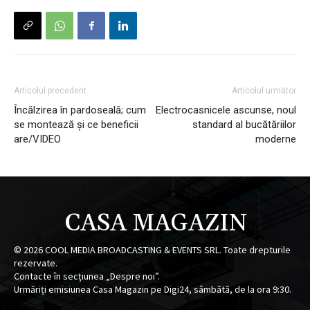
Articolul precedent
Articolul următor
Încălzirea în pardoseală; cum
Electrocasnicele ascunse, noul
se montează și ce beneficii
standard al bucătăriilor
are/VIDEO
moderne
CASA MAGAZIN
©
2026
COOL MEDIA BROADCASTING & EVENTS SRL. Toate drepturile
rezervate.
Contacte în secțiunea „Despre noi”.
Urmăriți emisiunea Casa Magazin pe Digi24, sâmbătă, de la ora 9:30.