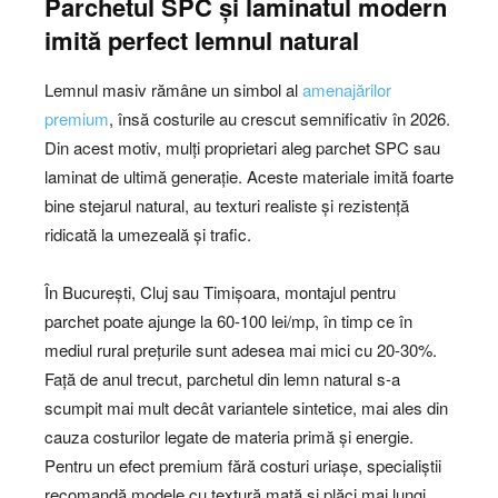
Parchetul SPC și laminatul modern
imită perfect lemnul natural
Lemnul masiv rămâne un simbol al
amenajărilor
premium
, însă costurile au crescut semnificativ în 2026.
Din acest motiv, mulți proprietari aleg parchet SPC sau
laminat de ultimă generație. Aceste materiale imită foarte
bine stejarul natural, au texturi realiste și rezistență
ridicată la umezeală și trafic.
În București, Cluj sau Timișoara, montajul pentru
parchet poate ajunge la 60-100 lei/mp, în timp ce în
mediul rural prețurile sunt adesea mai mici cu 20-30%.
Față de anul trecut, parchetul din lemn natural s-a
scumpit mai mult decât variantele sintetice, mai ales din
cauza costurilor legate de materia primă și energie.
Pentru un efect premium fără costuri uriașe, specialiștii
recomandă modele cu textură mată și plăci mai lungi.