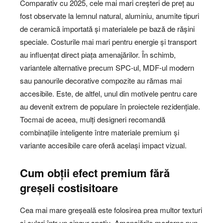
Comparativ cu 2025, cele mai mari creșteri de preț au
fost observate la lemnul natural, aluminiu, anumite tipuri
de ceramică importată și materialele pe bază de rășini
speciale. Costurile mai mari pentru energie și transport
au influențat direct piața amenajărilor. În schimb,
variantele alternative precum SPC-ul, MDF-ul modern
sau panourile decorative compozite au rămas mai
accesibile. Este, de altfel, unul din motivele pentru care
au devenit extrem de populare în proiectele rezidențiale.
Tocmai de aceea, mulți designeri recomandă
combinațiile inteligente între materiale premium și
variante accesibile care oferă același impact vizual.
Cum obții efect premium fără
greșeli costisitoare
Cea mai mare greșeală este folosirea prea multor texturi
și culori într-un singur spațiu. Amenajările moderne pun