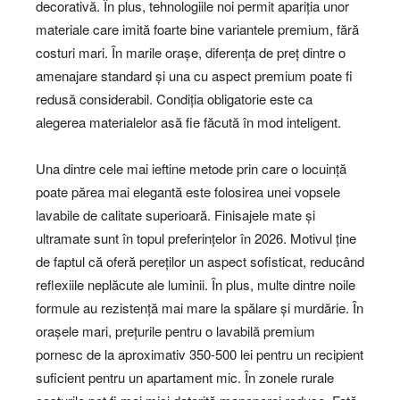
decorativă. În plus, tehnologiile noi permit apariția unor
materiale care imită foarte bine variantele premium, fără
costuri mari. În marile orașe, diferența de preț dintre o
amenajare standard și una cu aspect premium poate fi
redusă considerabil. Condiția obligatorie este ca
alegerea materialelor asă fie făcută în mod inteligent.
Una dintre cele mai ieftine metode prin care o locuință
poate părea mai elegantă este folosirea unei vopsele
lavabile de calitate superioară. Finisajele mate și
ultramate sunt în topul preferințelor în 2026. Motivul ține
de faptul că oferă pereților un aspect sofisticat, reducând
reflexiile neplăcute ale luminii. În plus, multe dintre noile
formule au rezistență mai mare la spălare și murdărie. În
orașele mari, prețurile pentru o lavabilă premium
pornesc de la aproximativ 350-500 lei pentru un recipient
suficient pentru un apartament mic. În zonele rurale