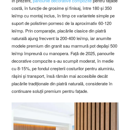
În prezent,
panourile decorative compozite
pentru fațade
costă, în funcție de grosime și finisaj, între 180 și 350
lei/mp cu montaj inclus, în timp ce variantele simple pe
suport de polistiren pornesc de la aproximativ 60-120
lei/mp. Prin comparație, placările clasice din piatră
naturală ajung frecvent la 200-400 lei/mp, iar anumite
modele premium din granit sau marmură pot depăși 500
lei/mp împreună cu manopera. Față de 2025, panourile
decorative compozite s-au scumpit moderat, în medie
cu 8-15%, pe fondul creșterii costurilor pentru aluminiu,
rășini și transport, însă rămân mai accesibile decât
placările tradiționale din piatră naturală, considerate în
continuare soluții premium pentru fațade.