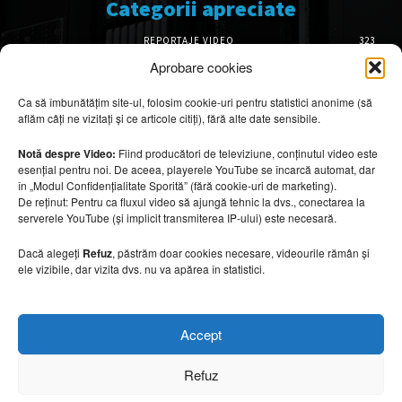
Categorii apreciate
REPORTAJE VIDEO
323
AMENAJĂRI INTERIOARE
126
Aprobare cookies
ISTORIE & PATRIMONIU
102
Ca să îmbunătățim site-ul, folosim cookie-uri pentru statistici anonime (să
DESIGN INTERIOR
64
aflăm câți ne vizitați și ce articole citiți), fără alte date sensibile.
ARHITECTURĂ & DESIGN
56
OPINII & ANALIZE
43
Notă despre Video:
Fiind producători de televiziune, conținutul video este
esențial pentru noi. De aceea, playerele YouTube se încarcă automat, dar
Articole recomandate
în „Modul Confidențialitate Sporită” (fără cookie-uri de marketing).
De reținut: Pentru ca fluxul video să ajungă tehnic la dvs., conectarea la
serverele YouTube (și implicit transmiterea IP-ului) este necesară.
Cele mai impresionante cabane moderne
ascunse în natură
Dacă alegeți
Refuz
, păstrăm doar cookies necesare, videourile rămân și
7 august 2026
ele vizibile, dar vizita dvs. nu va apărea în statistici.
Ouse Valley Viaduct, construcția care
Accept
sfidează timpul
7 august 2026
Refuz