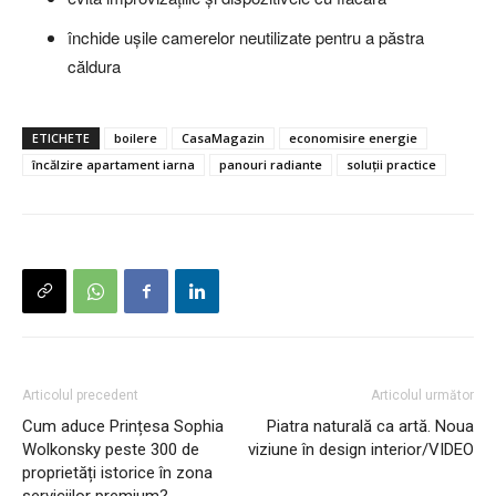
închide ușile camerelor neutilizate pentru a păstra
căldura
ETICHETE
boilere
CasaMagazin
economisire energie
încălzire apartament iarna
panouri radiante
soluții practice
Articolul precedent
Articolul următor
Cum aduce Prințesa Sophia
Piatra naturală ca artă. Noua
Wolkonsky peste 300 de
viziune în design interior/VIDEO
proprietăți istorice în zona