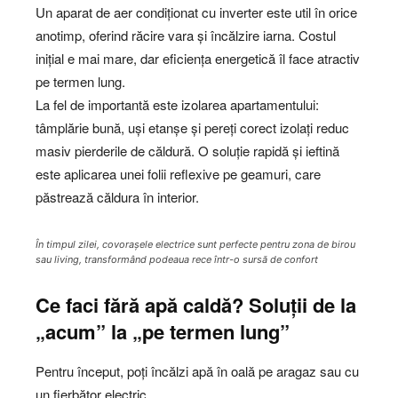
Un aparat de aer condiționat cu inverter este util în orice
anotimp, oferind răcire vara și încălzire iarna. Costul
inițial e mai mare, dar eficiența energetică îl face atractiv
pe termen lung.
La fel de importantă este izolarea apartamentului:
tâmplărie bună, uși etanșe și pereți corect izolați reduc
masiv pierderile de căldură. O soluție rapidă și ieftină
este aplicarea unei folii reflexive pe geamuri, care
păstrează căldura în interior.
În timpul zilei, covorașele electrice sunt perfecte pentru zona de birou
sau living, transformând podeaua rece într-o sursă de confort
Ce faci fără apă caldă? Soluții de la
„acum” la „pe termen lung”
Pentru început, poți încălzi apă în oală pe aragaz sau cu
un fierbător electric.