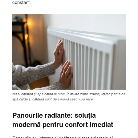
constant.
Nu ai căldură și apă caldă la bloc. În multe zone urbane, întreruperile de
apă caldă și căldură sunt déjà-vu-ul sezonului rece
Panourile radiante: soluția
modernă pentru confort imediat
Panourile cu infraroșu încălzesc direct obiectele și