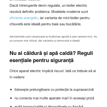
Dacă întreruperile devin regulate, un boiler electric
rezolvă definitiv problema. Modelele moderne sunt
eficiente energetic
, iar varianta de mini-boiler pentru
chiuvetă este ideală pentru baie sau bucătărie.
Aerotermele sunt campioane la încălzirea rapidă a unei camere mici. Au
un consum mai ridicat, dar varianta cu termostat e ideală
Nu ai căldură și apă caldă? Reguli
esențiale pentru siguranță
Orice aparat electric implică riscuri. Iată ce trebuie să ai
în vedere:
folosește prelungitoare cu protecție la suprasarcină
nu conecta mai multe aparate mari în aceeași priză
evită improvizațiile și dispozitivele cu flacără