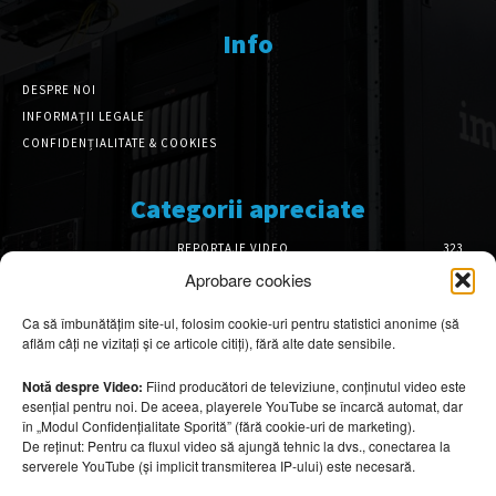
Info
DESPRE NOI
INFORMAȚII LEGALE
CONFIDENȚIALITATE & COOKIES
Categorii apreciate
REPORTAJE VIDEO
323
AMENAJĂRI INTERIOARE
126
Aprobare cookies
ISTORIE & PATRIMONIU
102
Ca să îmbunătățim site-ul, folosim cookie-uri pentru statistici anonime (să
DESIGN INTERIOR
64
aflăm câți ne vizitați și ce articole citiți), fără alte date sensibile.
ARHITECTURĂ & DESIGN
56
OPINII & ANALIZE
43
Notă despre Video:
Fiind producători de televiziune, conținutul video este
esențial pentru noi. De aceea, playerele YouTube se încarcă automat, dar
Articole recomandate
în „Modul Confidențialitate Sporită” (fără cookie-uri de marketing).
De reținut: Pentru ca fluxul video să ajungă tehnic la dvs., conectarea la
serverele YouTube (și implicit transmiterea IP-ului) este necesară.
Cele mai impresionante cabane moderne
ascunse în natură