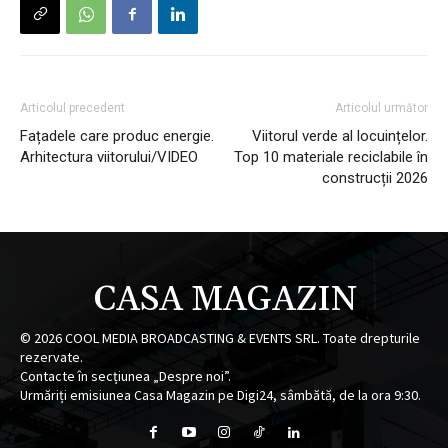
Articolul precedent
Articolul următor
Fațadele care produc energie.
Viitorul verde al locuințelor.
Arhitectura viitorului/VIDEO
Top 10 materiale reciclabile în
construcții 2026
CASA MAGAZIN
©
2026
COOL MEDIA BROADCASTING & EVENTS SRL. Toate drepturile
rezervate.
Contacte în secțiunea „Despre noi”.
Urmăriți emisiunea Casa Magazin pe Digi24, sâmbătă, de la ora 9:30.