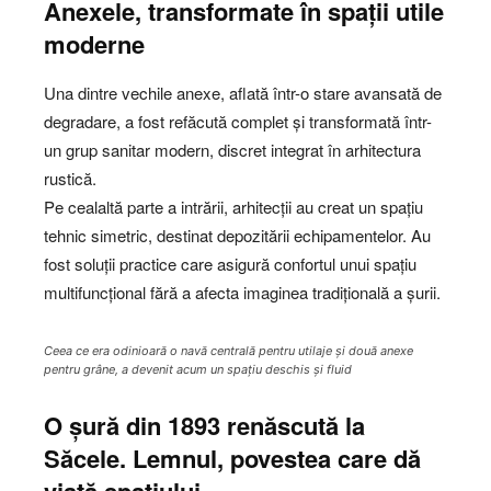
Anexele, transformate în spații utile
moderne
Una dintre vechile anexe, aflată într-o stare avansată de
degradare, a fost refăcută complet și transformată într-
un grup sanitar modern, discret integrat în arhitectura
rustică.
Pe cealaltă parte a intrării, arhitecții au creat un spațiu
tehnic simetric, destinat depozitării echipamentelor. Au
fost soluții practice care asigură confortul unui spațiu
multifuncțional fără a afecta imaginea tradițională a șurii.
Ceea ce era odinioară o navă centrală pentru utilaje și două anexe
pentru grâne, a devenit acum un spațiu deschis și fluid
O șură din 1893 renăscută la
Săcele
.
Lemnul, povestea care dă