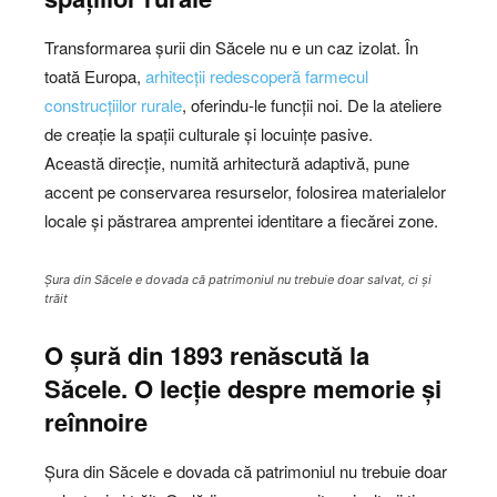
Transformarea șurii din Săcele nu e un caz izolat. În
toată Europa,
arhitecții redescoperă farmecul
construcțiilor rurale
, oferindu-le funcții noi. De la ateliere
de creație la spații culturale și locuințe pasive.
Această direcție, numită arhitectură adaptivă, pune
accent pe conservarea resurselor, folosirea materialelor
locale și păstrarea amprentei identitare a fiecărei zone.
Șura din Săcele e dovada că patrimoniul nu trebuie doar salvat, ci și
trăit
O șură din 1893 renăscută la
Săcele. O lecție despre memorie și
reînnoire
Șura din Săcele e dovada că patrimoniul nu trebuie doar