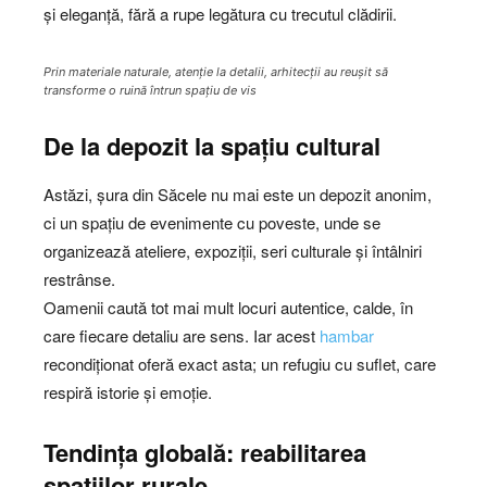
și eleganță, fără a rupe legătura cu trecutul clădirii.
Prin materiale naturale, atenție la detalii, arhitecții au reușit să
transforme o ruină întrun spațiu de vis
De la depozit la spațiu cultural
Astăzi, șura din Săcele nu mai este un depozit anonim,
ci un spațiu de evenimente cu poveste, unde se
organizează ateliere, expoziții, seri culturale și întâlniri
restrânse.
Oamenii caută tot mai mult locuri autentice, calde, în
care fiecare detaliu are sens. Iar acest
hambar
recondiționat oferă exact asta; un refugiu cu suflet, care
respiră istorie și emoție.
Tendința globală: reabilitarea
spațiilor rurale