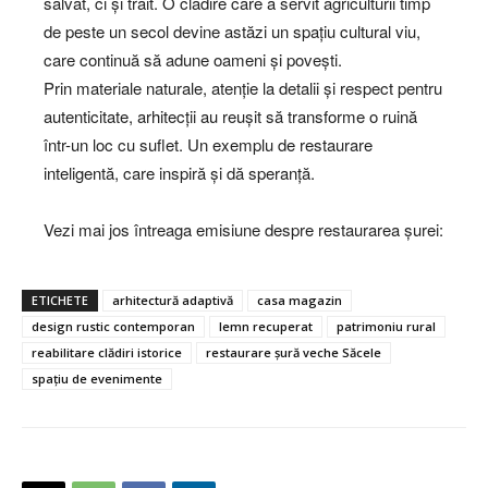
salvat, ci și trăit. O clădire care a servit agriculturii timp
de peste un secol devine astăzi un spațiu cultural viu,
care continuă să adune oameni și povești.
Prin materiale naturale, atenție la detalii și respect pentru
autenticitate, arhitecții au reușit să transforme o ruină
într-un loc cu suflet. Un exemplu de restaurare
inteligentă, care inspiră și dă speranță.
Vezi mai jos întreaga emisiune despre restaurarea șurei:
ETICHETE
arhitectură adaptivă
casa magazin
design rustic contemporan
lemn recuperat
patrimoniu rural
reabilitare clădiri istorice
restaurare șură veche Săcele
spațiu de evenimente