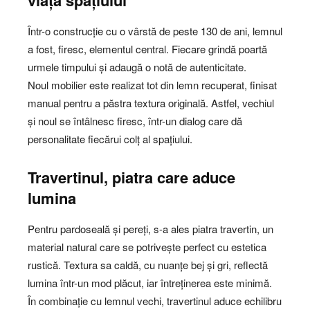
viață spațiului
Într-o construcție cu o vârstă de peste 130 de ani, lemnul
a fost, firesc, elementul central. Fiecare grindă poartă
urmele timpului și adaugă o notă de autenticitate.
Noul mobilier este realizat tot din lemn recuperat, finisat
manual pentru a păstra textura originală. Astfel, vechiul
și noul se întâlnesc firesc, într-un dialog care dă
personalitate fiecărui colț al spațiului.
Travertinul, piatra care aduce
lumina
Pentru pardoseală și pereți, s-a ales piatra travertin, un
material natural care se potrivește perfect cu estetica
rustică. Textura sa caldă, cu nuanțe bej și gri, reflectă
lumina într-un mod plăcut, iar întreținerea este minimă.
În combinație cu lemnul vechi, travertinul aduce echilibru