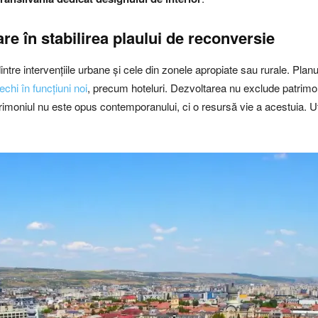
are
în stabilirea plaului de reconversie
dintre intervențiile urbane și cele din zonele apropiate sau rurale. Plan
chi în funcțiuni noi
, precum hoteluri. Dezvoltarea nu exclude patrimoniu
rimoniul nu este opus contemporanului, ci o resursă vie a acestuia. Uti