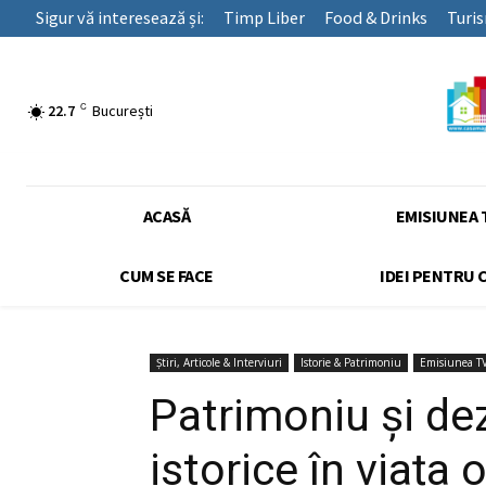
Sigur vă interesează și:
Timp Liber
Food & Drinks
Turi
C
22.7
București
ACASĂ
EMISIUNEA 
CUM SE FACE
IDEI PENTRU 
Știri, Articole & Interviuri
Istorie & Patrimoniu
Emisiunea T
Patrimoniu și de
istorice în viața o