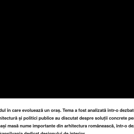
odul în care evoluează
un oraș
. Tema a fost analizată într-o dezba
hitectură și politici publice au discutat despre soluții concrete p
și masă nume importante din arhitectura românească, într-o dezb
ransilvania dedicat designului de interior
.