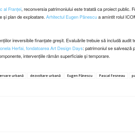
 al Franței
, reconversia patrimoniului este tratată ca proiect public. 
te și plan de exploatare.
Arhitectul Eugen Pănescu
a amintit rolul ICO
țiilor ireversibile finanțate greșit. Evaluările trebuie să includă audit
Ionela Herfai, fondatoarea Art Design Days
: patrimoniul se salvează p
omponente, intervențiile rămân superficiale și temporare.
ervare urbană
dezvoltare urbană
Eugen Pănescu
Pascal Fesneau
p