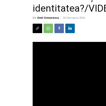
identitatea?/VI
De
Emil Simonescu
-
26 februarie 2026