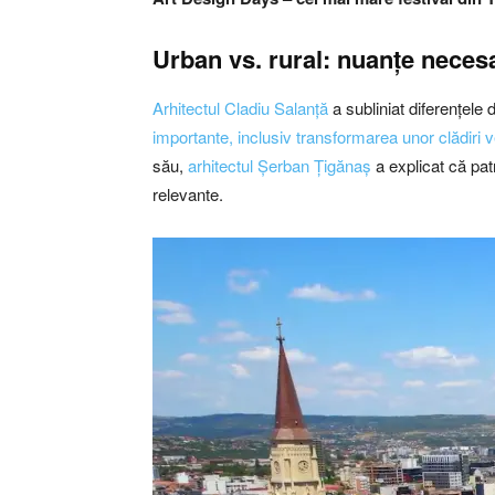
Urban vs. rural: nuanțe neces
Arhitectul Cladiu Salanță
a subliniat diferențele 
importante, inclusiv transformarea unor clădiri ve
său,
arhitectul Șerban Țigănaș
a explicat că pat
relevante.