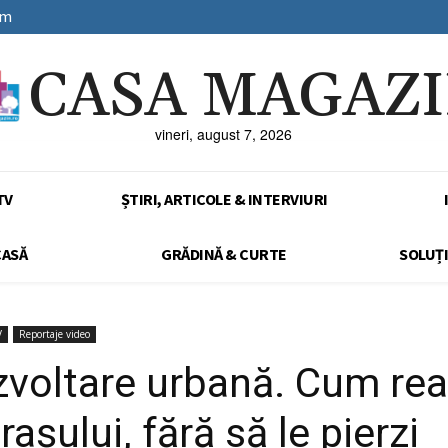
sm
CASA MAGAZ
vineri, august 7, 2026
TV
ȘTIRI, ARTICOLE & INTERVIURI
CASĂ
GRĂDINĂ & CURTE
SOLUȚI
V
Reportaje video
zvoltare urbană. Cum read
rașului, fără să le pierzi