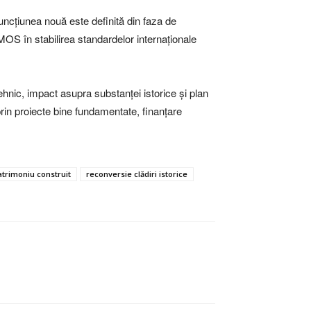
Funcțiunea nouă este definită din faza de
MOS în stabilirea standardelor internaționale
 tehnic, impact asupra substanței istorice și plan
rin proiecte bine fundamentate, finanțare
atrimoniu construit
reconversie clădiri istorice