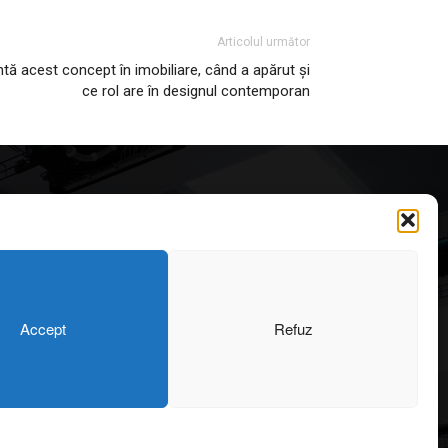
Articolul următor
tă acest concept în imobiliare, când a apărut și
ce rol are în designul contemporan
Articole recomandate
Secretele construirii
bungalourilor suspendate
deasupra apei
323
6 august 2026
OARE
126
Accept
Refuz
ONIU
101
Cum amenajezi curtea pentru
64
seri de vară
SIGN
55
6 august 2026
43