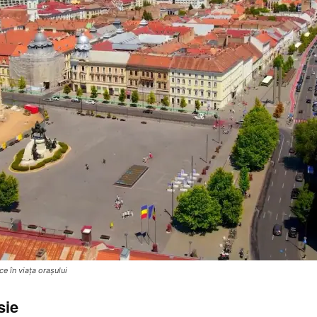
e în viața orașului
sie