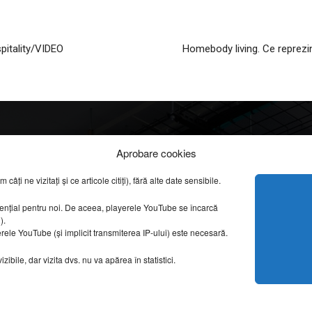
pitality/VIDEO
Homebody living. Ce reprezin
Info
Categorii
Aprobare cookies
apreciate
ți ne vizitați și ce articole citiți), fără alte date sensibile.
DESPRE NOI
INFORMAȚII LEGALE
REPORTAJE VIDEO
sențial pentru noi. De aceea, playerele YouTube se încarcă
CONFIDENȚIALITATE & COOKIES
g).
AMENAJĂRI INTERI
erele YouTube (și implicit transmiterea IP-ului) este necesară.
ISTORIE & PATRIM
DESIGN INTERIOR
ibile, dar vizita dvs. nu va apărea în statistici.
ARHITECTURĂ & DE
OPINII & ANALIZE