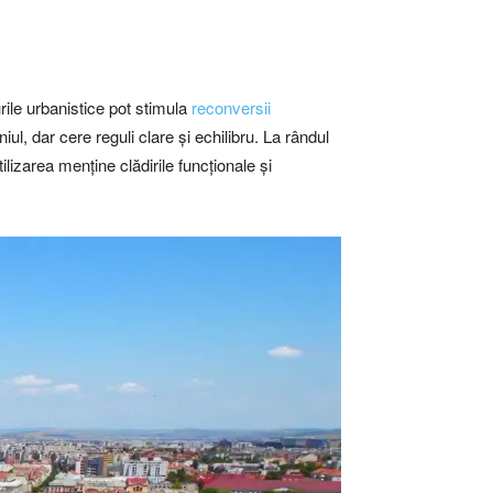
urile urbanistice pot stimula
reconversii
l, dar cere reguli clare și echilibru. La rândul
lizarea menține clădirile funcționale și