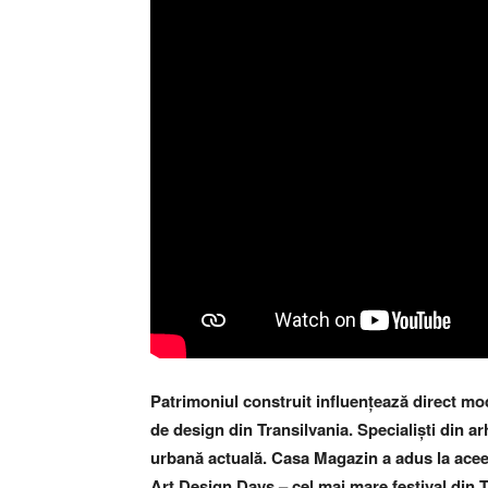
Patrimoniul construit influențează direct m
de design din Transilvania. Specialiști din ar
urbană actuală.
Casa Magazin a adus la aceea
Art Design Days – cel mai mare festival din T