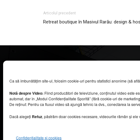
Articolul precedent
Retreat boutique în Masivul Rarău: design & hos
CASA MAGAZIN
Ca să îmbunătățim site-ul, folosim cookie-uri pentru statistici anonime (să aflăm câ
©
2026
COOL MEDIA BROADCASTING & EVENTS SRL.
Toate drepturile rezervate.
Notă despre Video:
Fiind producători de televiziune, conținutul video este e
Contacte în secțiunea „Despre noi”.
automat, dar în „Modul Confidențialitate Sporită” (fără cookie-uri de marketin
Urmăriți emisiunea Casa Magazin pe Digi24,
De reținut: Pentru ca fluxul video să ajungă tehnic la dvs., conectarea la serv
sâmbătă, de la ora 9:30.
Dacă alegeți
Refuz
, păstrăm doar cookies necesare, videourile rămân și ele viz
Confidențialitate și cookies