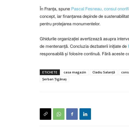
În Franța, spune
Pascal Fesneau, consul onorific
concept, iar finanțarea depinde de sustenabilita
pentru protejarea monumentelor.
Ghidurile organizației avertizează asupra interven
de mentenanță. Concluzia dezbaterii inițiate de
responsabilă și folosire continuă. Fără aceste c
ETICHETE
casa magazin
Cladiu Salanță
cons
Șerban Țigănaș