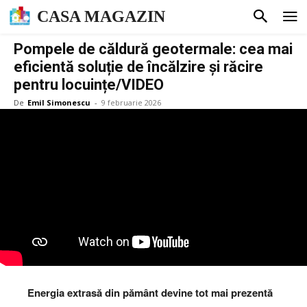
CASA MAGAZIN
Pompele de căldură geotermale: cea mai
eficientă soluție de încălzire și răcire
pentru locuințe/VIDEO
De
Emil Simonescu
-
9 februarie 2026
Energia extrasă din pământ devine tot mai prezentă