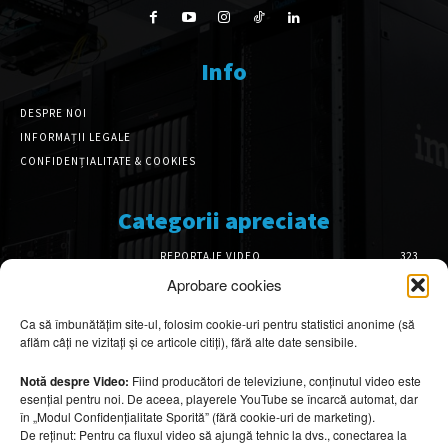
Info
DESPRE NOI
INFORMAȚII LEGALE
CONFIDENȚIALITATE & COOKIES
Categorii apreciate
REPORTAJE VIDEO
323
AMENAJĂRI INTERIOARE
126
Aprobare cookies
ISTORIE & PATRIMONIU
102
Ca să îmbunătățim site-ul, folosim cookie-uri pentru statistici anonime (să
DESIGN INTERIOR
64
aflăm câți ne vizitați și ce articole citiți), fără alte date sensibile.
ARHITECTURĂ & DESIGN
56
OPINII & ANALIZE
43
Notă despre Video:
Fiind producători de televiziune, conținutul video este
esențial pentru noi. De aceea, playerele YouTube se încarcă automat, dar
Articole recomandate
în „Modul Confidențialitate Sporită” (fără cookie-uri de marketing).
De reținut: Pentru ca fluxul video să ajungă tehnic la dvs., conectarea la