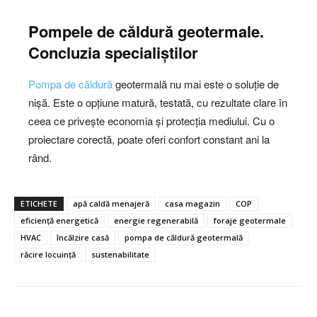
Pompele de căldură geotermale.
Concluzia specialiștilor
Pompa de căldură
geotermală nu mai este o soluție de
nișă. Este o opțiune matură, testată, cu rezultate clare în
ceea ce privește economia și protecția mediului. Cu o
proiectare corectă, poate oferi confort constant ani la
rând.
ETICHETE
apă caldă menajeră
casa magazin
COP
eficiență energetică
energie regenerabilă
foraje geotermale
HVAC
încălzire casă
pompa de căldură geotermală
răcire locuință
sustenabilitate