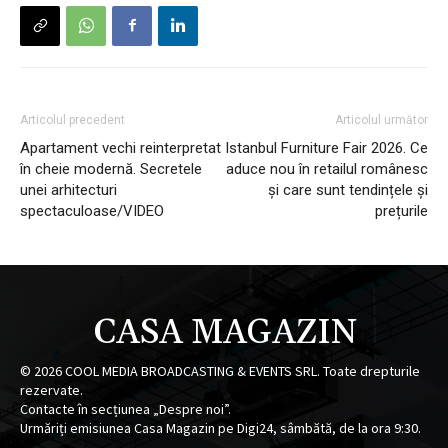
Articolul precedent
Articolul următor
Apartament vechi reinterpretat
Istanbul Furniture Fair 2026. Ce
în cheie modernă. Secretele
aduce nou în retailul românesc
unei arhitecturi
și care sunt tendințele și
spectaculoase/VIDEO
prețurile
CASA MAGAZIN
©
2026
COOL MEDIA BROADCASTING & EVENTS SRL. Toate drepturile
rezervate.
Contacte în secțiunea „Despre noi”.
Urmăriți emisiunea Casa Magazin pe Digi24, sâmbătă, de la ora 9:30.