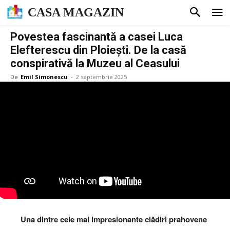
CASA MAGAZIN
Povestea fascinantă a casei Luca
Elefterescu din Ploiești. De la casă
conspirativă la Muzeu al Ceasului
De
Emil Simonescu
-
2 septembrie 2025
Una dintre cele mai impresionante clădiri prahovene