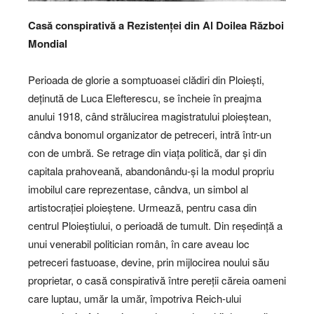
Casă conspirativă a Rezistenței din Al Doilea Război
Mondial
Perioada de glorie a somptuoasei clădiri din Ploiești,
deținută de Luca Elefterescu, se încheie în preajma
anului 1918, când strălucirea magistratului ploieștean,
cândva bonomul organizator de petreceri, intră într-un
con de umbră. Se retrage din viața politică, dar și din
capitala prahoveană, abandonându-și la modul propriu
imobilul care reprezentase, cândva, un simbol al
artistocrației ploieștene. Urmează, pentru casa din
centrul Ploieștiului, o perioadă de tumult. Din reședință a
unui venerabil politician român, în care aveau loc
petreceri fastuoase, devine, prin mijlocirea noului său
proprietar, o casă conspirativă între pereții căreia oameni
care luptau, umăr la umăr, împotriva Reich-ului