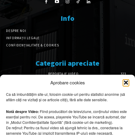
Info
DESPRE NOI
INFORMAȚII LEGALE
CONFIDENȚIALITATE & COOKIES
Categorii apreciate
REPORTAJE VIDEO
323
AMENAJĂRI INTERIOARE
126
Aprobare cookies
ISTORIE & PATRIMONIU
101
Ca să îmbunătățim site-ul, folosim cookie-uri pentru statistici anonime (să
DESIGN INTERIOR
64
aflăm câți ne vizitați și ce articole citiți), fără alte date sensibile.
ARHITECTURĂ & DESIGN
55
OPINII & ANALIZE
43
Notă despre Video:
Fiind producători de televiziune, conținutul video este
esențial pentru noi. De aceea, playerele YouTube se încarcă automat, dar
Articole recomandate
în „Modul Confidențialitate Sporită” (fără cookie-uri de marketing).
De reținut: Pentru ca fluxul video să ajungă tehnic la dvs., conectarea la
serverele YouTube (și implicit transmiterea IP-ului) este necesară.
Secretele construirii bungalourilor