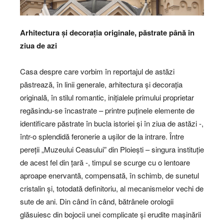
Arhitectura și decorația originale, păstrate până în
ziua de azi
Casa despre care vorbim în reportajul de astăzi
păstrează, în linii generale, arhitectura și decorația
originală, în stilul romantic, inițialele primului proprietar
regăsindu-se încastrate – printre puținele elemente de
identificare păstrate în bucla istoriei și în ziua de astăzi -,
într-o splendidă feronerie a ușilor de la intrare. Între
pereții „Muzeului Ceasului” din Ploiești – singura instituție
de acest fel din țară -, timpul se scurge cu o lentoare
aproape enervantă, compensată, în schimb, de sunetul
cristalin și, totodată definitoriu, al mecanismelor vechi de
sute de ani. Din când în când, bătrânele orologii
glăsuiesc din bojocii unei complicate și erudite mașinării