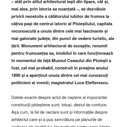
– atât prin stilul arhitectural ieșit din tipare, cât și,
mai ales, prin istoria sa nuanțată –, se dezvăluie
privirii neostoite a călătorului iubitor de frumos la
câțiva pași de centrul istoric al Ploieștiului, capitala
recunoscută a unuia dintre cele mai fascinante și
mai galonate județe, din punct de vedere turistic, ale
țării. Monument arhitectural de excepție, renumit
pentru frumusețea sa, imobilul în care funcționează
în momentul de față Muzeul Ceasului din Ploiești a
fost, cel mai probabil, construit în preajma anului
1890 și a aparținut unuia dintre cei mai cunoscuți
politicieni ai vremii; magistratul Luca Elefterescu.
Datele exacte despre actul de naștere al impozantei
construcții ploieștene sunt, totuși, destul de confuze.
Așa cum, la fel de neclare sunt și informațiile despre
arhitectul care și-a pus semnătura pe planurile de
realizare ale imobilului. Iar motivele pentru care istoria