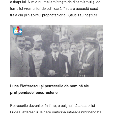
a timpului. Nimic nu mai amintește de dinamismul și de
tumultul vremurilor de odinioară, în care această casă
trăia din plin spiritul proprietarilor ei. Știuți sau neștiuți!
Luca Elefterescu și petrecerile de pomină ale
protipendadei bucureștene
Petrecerile devenite, în timp, o obișnuință a casei lui
Luca Elefterescu, la care participa întreaga protipendată