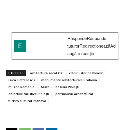
RăspundeRăspunde
tuturorRedirecționeazăAd
augă o reacție
ETICHETE
arhitectură secol XIX
clădiri istorice Ploiești
Luca Elefterescu
monumente arhitecturale Prahova
muzee România
Muzeul Ceasului Ploiești
obiective turistice Ploiești
patrimoniu arhitectural
turism cultural Prahova