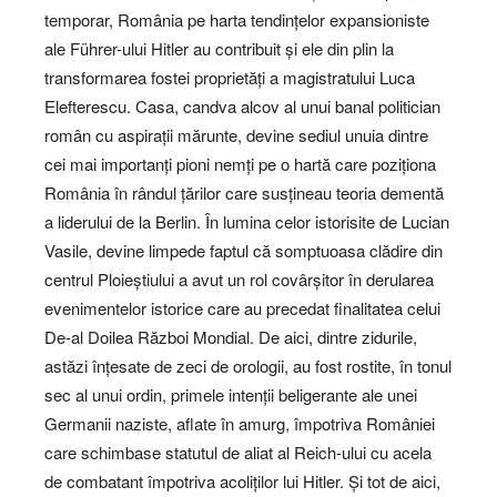
temporar, România pe harta tendințelor expansioniste
ale Führer-ului Hitler au contribuit și ele din plin la
transformarea fostei proprietăți a magistratului Luca
Elefterescu. Casa, candva alcov al unui banal politician
român cu aspirații mărunte, devine sediul unuia dintre
cei mai importanți pioni nemți pe o hartă care poziționa
România în rândul țărilor care susțineau teoria dementă
a liderului de la Berlin. În lumina celor istorisite de Lucian
Vasile, devine limpede faptul că somptuoasa clădire din
centrul Ploieștiului a avut un rol covârșitor în derularea
evenimentelor istorice care au precedat finalitatea celui
De-al Doilea Război Mondial. De aici, dintre zidurile,
astăzi înțesate de zeci de orologii, au fost rostite, în tonul
sec al unui ordin, primele intenții beligerante ale unei
Germanii naziste, aflate în amurg, împotriva României
care schimbase statutul de aliat al Reich-ului cu acela
de combatant împotriva acoliților lui Hitler. Și tot de aici,