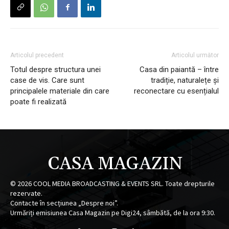
Articolul precedent
Articolul următor
Totul despre structura unei
Casa din paiantă – între
case de vis. Care sunt
tradiție, naturalețe și
principalele materiale din care
reconectare cu esențialul
poate fi realizată
CASA MAGAZIN
©
2026
COOL MEDIA BROADCASTING & EVENTS SRL. Toate drepturile
rezervate.
Contacte în secțiunea „Despre noi”.
Urmăriți emisiunea Casa Magazin pe Digi24, sâmbătă, de la ora 9:30.