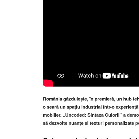
România găzduiește, în premieră, un hub tehni
o seară un spațiu industrial într-o experiență
mobilier.
„Uncoded: Sintaxa Culorii”
a demon
să dezvolte nuanțe și texturi personalizate p