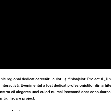
c regional dedicat cercetării culorii și finisajelor. Proiectul „
 interactivă. Evenimentul a fost dedicat profesioniștilor din arhit
strat că alegerea unei culori nu mai înseamnă doar consultarea u
entru fiecare proiect.