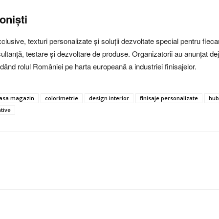
oniști
xclusive, texturi personalizate și soluții dezvoltate special pentru fie
ultanță, testare și dezvoltare de produse. Organizatorii au anunțat deja v
lidând rolul României pe harta europeană a industriei finisajelor.
asa magazin
colorimetrie
design interior
finisaje personalizate
hub
ative