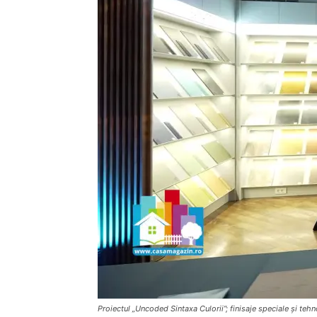
Proiectul „Uncoded Sintaxa Culorii”; finisaje speciale și tehn