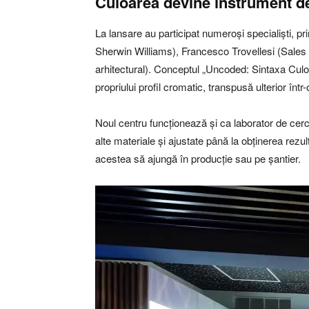
Culoarea devine instrument de
La lansare au participat numeroși specialiști, 
Sherwin Williams), Francesco Trovellesi (Sales
arhitectural). Conceptul „Uncoded: Sintaxa Culori
propriului profil cromatic, transpusă ulterior într
Noul centru funcționează și ca laborator de cerc
alte materiale și ajustate până la obținerea rezult
acestea să ajungă în producție sau pe șantier.