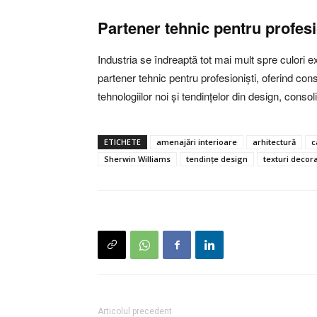
Partener tehnic pentru profesi
Industria se îndreaptă tot mai mult spre culori e
partener tehnic pentru profesioniști, oferind cons
tehnologiilor noi și tendințelor din design, conso
ETICHETE
amenajări interioare
arhitectură
c
Sherwin Williams
tendințe design
texturi decor
Articolul precedent