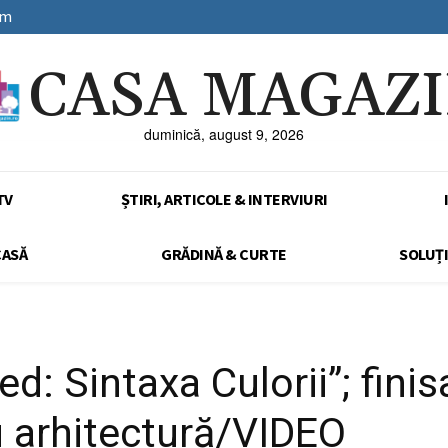
sm
CASA MAGAZ
duminică, august 9, 2026
TV
ȘTIRI, ARTICOLE & INTERVIURI
CASĂ
GRĂDINĂ & CURTE
SOLUȚI
d: Sintaxa Culorii”; finis
u arhitectură/VIDEO