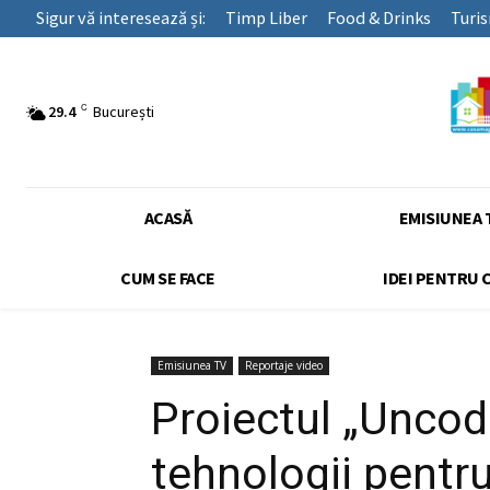
Sigur vă interesează și:
Timp Liber
Food & Drinks
Turi
C
29.4
București
ACASĂ
EMISIUNEA 
CUM SE FACE
IDEI PENTRU 
Emisiunea TV
Reportaje video
Proiectul „Uncode
tehnologii pentr