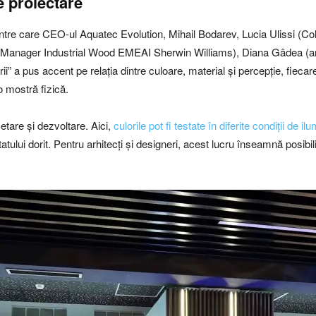
 proiectare
printre care CEO-ul Aquatec Evolution, Mihail Bodarev, Lucia Ulissi 
 Manager Industrial Wood EMEAI Sherwin Williams), Diana Gâdea (arhi
i” a pus accent pe relația dintre culoare, material și percepție, fiecare
-o mostră fizică.
etare și dezvoltare. Aici,
culorile pot fi testate în diferite condiții de il
atului dorit. Pentru arhitecți și designeri, acest lucru înseamnă posibili