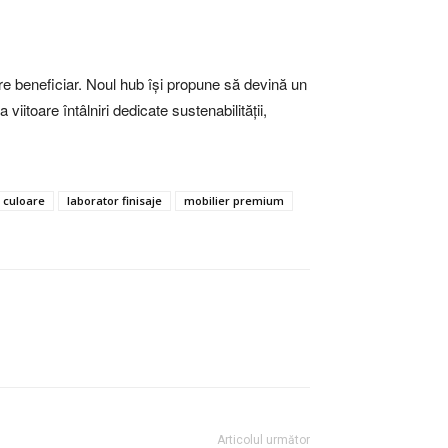
care beneficiar. Noul hub își propune să devină un
iitoare întâlniri dedicate sustenabilității,
 culoare
laborator finisaje
mobilier premium
Articolul următor