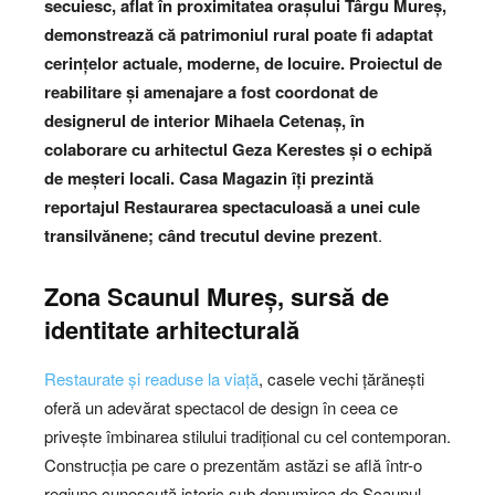
secuiesc, aflat în proximitatea orașului Târgu Mureș,
demonstrează că patrimoniul rural poate fi adaptat
cerințelor actuale, moderne, de locuire. Proiectul de
reabilitare și amenajare a fost coordonat de
designerul de interior
Mihaela Cetenaș, în
colaborare cu arhitectul Geza Kerestes și o echipă
de meșteri locali.
Casa Magazin îți prezintă
reportajul Restaurarea spectaculoasă a unei cule
transilvănene; când trecutul devine prezent
.
Zona Scaunul Mureș, sursă de
identitate arhitecturală
Restaurate și readuse la viață
, casele vechi țărănești
oferă un adevărat spectacol de design în ceea ce
privește îmbinarea stilului tradițional cu cel contemporan.
Construcția pe care o prezentăm astăzi se află într-o
regiune cunoscută istoric sub denumirea de Scaunul