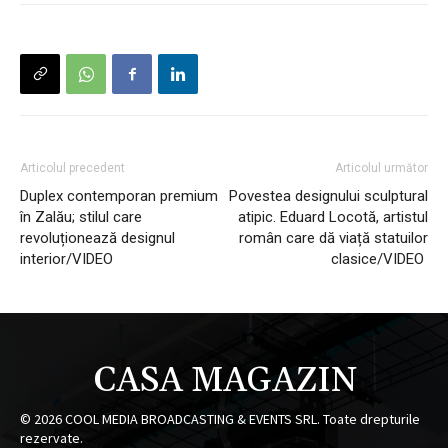
Articolul precedent
Articolul următor
Duplex contemporan premium
Povestea designului sculptural
în Zalău; stilul care
atipic. Eduard Locotă, artistul
revoluționează designul
român care dă viață statuilor
interior/VIDEO
clasice/VIDEO
CASA MAGAZIN
©
2026
COOL MEDIA BROADCASTING & EVENTS SRL. Toate drepturile
rezervate.