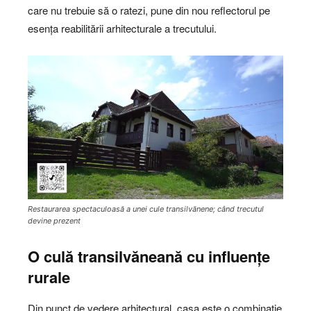
care nu trebuie să o ratezi, pune din nou reflectorul pe
esența reabilitării arhitecturale a trecutului.
Restaurarea spectaculoasă a unei cule transilvănene; când trecutul
devine prezent
O culă transilvăneană cu influențe
rurale
Din punct de vedere arhitectural, casa este o combinație