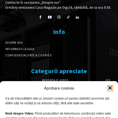
Contacte în secțiunea „Despre noi”.
Urmăriți emisiunea Casa Magazin pe Digi24, sâmbătă, de la ora 9:30.
Info
DESPRE NOI
INFORMAȚII LEGALE
CONFIDENȚIALITATE & COOKIES
Categorii apreciate
REPORTAJE VIDEO
323
AMENAJĂRI INTERIOARE
126
Aprobare cookies
ISTORIE & PATRIMONIU
100
Ca să îmbunătățim site-ul, folosim cookie-uri pentru statistici anonime (să
DESIGN INTERIOR
64
aflăm câți ne vizitați și ce articole citiți), fără alte date sensibile.
ARHITECTURĂ & DESIGN
54
OPINII & ANALIZE
43
Notă despre Video:
Fiind producători de televiziune, conținutul video este
esențial pentru noi. De aceea, playerele YouTube se încarcă automat, dar