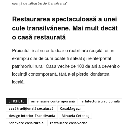
nuanță de „albastru de Transilvania”
Restaurarea spectaculoasă a unei
cule transilvănene. Mai mult decât
o casă restaurată
Proiectul final nu este doar o reabilitare reușită, ci un
exemplu clar de cum poate fi salvat și reinterpretat
patrimoniul rural. Casa veche de 100 de ani a devenit o
locuință contemporană, fără a-și pierde identitatea
locală.
ETICHETE
amenajare contemporană
arhitectură tradițională
casă tradițională secuiască
CasaMagazin
design interior Transilvania
Mihaela Cetenaș
renovare casă rurală
restaurare casă veche