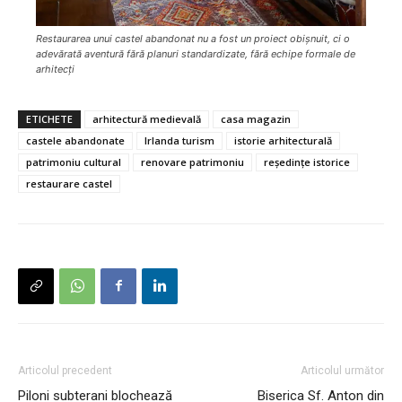
Restaurarea unui castel abandonat nu a fost un proiect obișnuit, ci o
adevărată aventură fără planuri standardizate, fără echipe formale de
arhitecți
ETICHETE
arhitectură medievală
casa magazin
castele abandonate
Irlanda turism
istorie arhitecturală
patrimoniu cultural
renovare patrimoniu
reședințe istorice
restaurare castel
Articolul precedent
Articolul următor
Piloni subterani blochează
Biserica Sf. Anton din