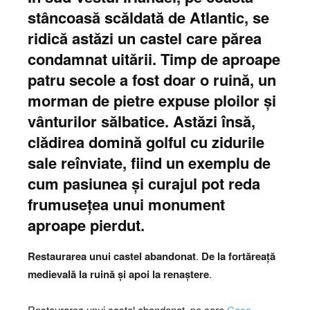
stâncoasă scăldată de Atlantic, se
ridică astăzi un castel care părea
condamnat uitării. Timp de aproape
patru secole a fost doar o ruină, un
morman de pietre expuse ploilor și
vânturilor sălbatice. Astăzi însă,
clădirea domină golful cu zidurile
sale reînviate, fiind un exemplu de
cum pasiunea și curajul pot reda
frumusețea unui monument
aproape pierdut.
Restaurarea unui castel abandonat
.
De la fortăreață
medievală la ruină și apoi la renaștere
.
Restaurarea unui castel abandonat, pe care
Casa