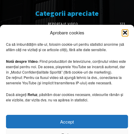
Categorii apreciate
REPORTAJE VIDEO
323
AMENAJĂRI INTERIOARE
126
Aprobare cookies
ISTORIE & PATRIMONIU
102
Ca să îmbunătățim site-ul, folosim cookie-uri pentru statistici anonime (să
DESIGN INTERIOR
64
aflăm câți ne vizitați și ce articole citiți), fără alte date sensibile.
ARHITECTURĂ & DESIGN
57
OPINII & ANALIZE
43
Notă despre Video:
Fiind producători de televiziune, conținutul video este
esențial pentru noi. De aceea, playerele YouTube se încarcă automat, dar
Articole recomandate
în „Modul Confidențialitate Sporită” (fără cookie-uri de marketing).
De reținut: Pentru ca fluxul video să ajungă tehnic la dvs., conectarea la
serverele YouTube (și implicit transmiterea IP-ului) este necesară.
Mobilier rezistent la soare și temperaturi
ridicate
Dacă alegeți
Refuz
, păstrăm doar cookies necesare, videourile rămân și
10 august 2026
ele vizibile, dar vizita dvs. nu va apărea în statistici.
Turismul marocan, între riaduri și refugii
Accept
spectaculoase
10 august 2026