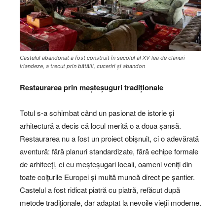
Castelul abandonat a fost construit în secolul al XV-lea de clanuri
irlandeze, a trecut prin bătălii, cuceriri și abandon
Restaurarea prin meșteșuguri tradiționale
Totul s-a schimbat când un pasionat de istorie și
arhitectură a decis că locul merită o a doua șansă.
Restaurarea nu a fost un proiect obișnuit, ci o adevărată
aventură: fără planuri standardizate, fără echipe formale
de arhitecți, ci cu meșteșugari locali, oameni veniți din
toate colțurile Europei și multă muncă direct pe șantier.
Castelul a fost ridicat piatră cu piatră, refăcut după
metode tradiționale, dar adaptat la nevoile vieții moderne.