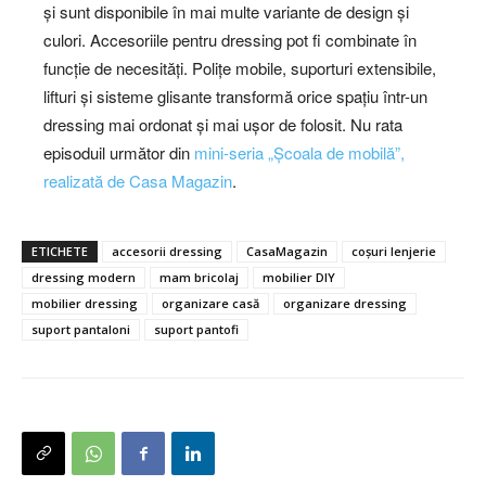
și sunt disponibile în mai multe variante de design și
culori. Accesoriile pentru dressing pot fi combinate în
funcție de necesități. Polițe mobile, suporturi extensibile,
lifturi și sisteme glisante transformă orice spațiu într-un
dressing mai ordonat și mai ușor de folosit. Nu rata
episoduil următor din
mini-seria „Școala de mobilă”,
realizată de Casa Magazin
.
ETICHETE
accesorii dressing
CasaMagazin
coșuri lenjerie
dressing modern
mam bricolaj
mobilier DIY
mobilier dressing
organizare casă
organizare dressing
suport pantaloni
suport pantofi