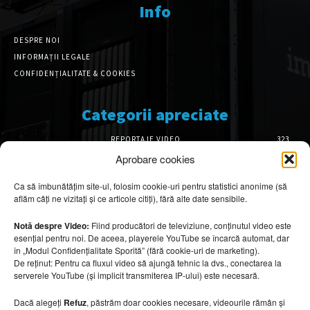
Info
DESPRE NOI
INFORMAȚII LEGALE
CONFIDENȚIALITATE & COOKIES
Categorii apreciate
REPORTAJE VIDEO
323
AMENAJĂRI INTERIOARE
126
Aprobare cookies
ISTORIE & PATRIMONIU
102
Ca să îmbunătățim site-ul, folosim cookie-uri pentru statistici anonime (să
DESIGN INTERIOR
64
aflăm câți ne vizitați și ce articole citiți), fără alte date sensibile.
ARHITECTURĂ & DESIGN
55
OPINII & ANALIZE
43
Notă despre Video:
Fiind producători de televiziune, conținutul video este
esențial pentru noi. De aceea, playerele YouTube se încarcă automat, dar
Articole recomandate
în „Modul Confidențialitate Sporită” (fără cookie-uri de marketing).
De reținut: Pentru ca fluxul video să ajungă tehnic la dvs., conectarea la
serverele YouTube (și implicit transmiterea IP-ului) este necesară.
Ouse Valley Viaduct, construcția care
sfidează timpul
Dacă alegeți
Refuz
, păstrăm doar cookies necesare, videourile rămân și
7 august 2026