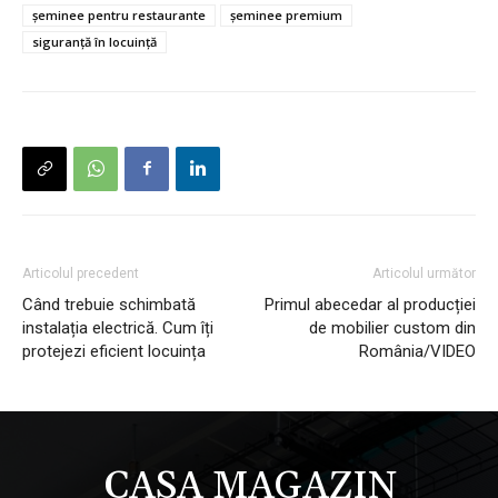
șeminee pentru restaurante
șeminee premium
siguranță în locuință
Articolul precedent
Articolul următor
Când trebuie schimbată
Primul abecedar al producției
instalația electrică. Cum îți
de mobilier custom din
protejezi eficient locuința
România/VIDEO
CASA MAGAZIN