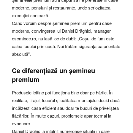
moderne, pensiuni și restaurante, unde seriozitatea
execuției contează.
Când vorbim despre șeminee premium pentru case
moderne, convingerea lui Daniel Drăghici, manager
eseminee.ro, nu lasă loc de dubii: „Coșul de fum este
calea focului prin casă. Noi tratăm siguranța ca prioritate
absolută”.
Ce diferențiază un șemineu
premium
Produsele ieftine pot funcționa bine doar pe hârtie. În
realitate, tirajul, focarul și calitatea montajului decid dacă
încălzești casa eficient sau doar te bucuri de priveliștea
flăcărilor. În multe cazuri, problemele apar tocmai la
evacuare.
Daniel Drăghici a întâlnit numeroase situații în care