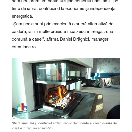
șemineu premium poate susține confortul unei familii pe
timp de iarnă, contribuind la economie și independență
energetică.
„Șemineele sunt prin excelență o sursă alternativă de
căldură, iar în multe proiecte încălzesc întreaga zonă
comună a casei”, afirmă Daniel Drăghici, manager
eseminee.ro.
Sticla specială și controlul arderii reduc depunerile și cresc durata de
viață a întregului ansamblu