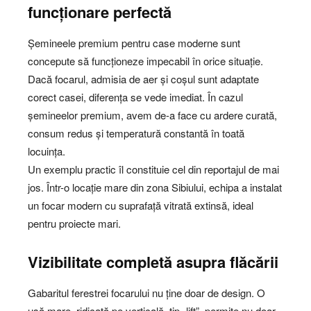
funcționare perfectă
Șemineele premium pentru case moderne sunt
concepute să funcționeze impecabil în orice situație.
Dacă focarul, admisia de aer și coșul sunt adaptate
corect casei, diferența se vede imediat. În cazul
șemineelor premium, avem de-a face cu ardere curată,
consum redus și temperatură constantă în toată
locuința.
Un exemplu practic îl constituie cel din reportajul de mai
jos. Într-o locație mare din zona Sibiului, echipa a instalat
un focar modern cu suprafață vitrată extinsă, ideal
pentru proiecte mari.
Vizibilitate completă asupra flăcării
Gabaritul ferestrei focarului nu ține doar de design. O
ușă mare, ridicată pe verticală, tip „lift”, permite nu doar