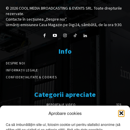
©
2026
COOL MEDIA BROADCASTING & EVENTS SRL. Toate drepturile
rezervate.
Contacte în secțiunea „Despre noi”.
Urmăriți emisiunea Casa Magazin pe Digi24, sâmbătă, de la ora 9:30.
Info
DESPRE NOI
INFORMAȚII LEGALE
CONFIDENȚIALITATE & COOKIES
Categorii apreciate
REPORTAJE VIDEO
323
AMENAJĂRI INTERIOARE
126
Aprobare cookies
ISTORIE & PATRIMONIU
102
Ca să îmbunătățim site-ul, folosim cookie-uri pentru statistici anonime (să
DESIGN INTERIOR
64
aflăm câți ne vizitați și ce articole citiți), fără alte date sensibile.