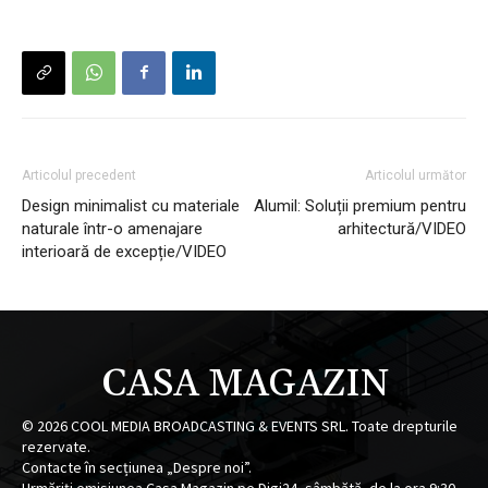
Articolul precedent
Articolul următor
Design minimalist cu materiale
Alumil: Soluții premium pentru
naturale într-o amenajare
arhitectură/VIDEO
interioară de excepție/VIDEO
CASA MAGAZIN
©
2026
COOL MEDIA BROADCASTING & EVENTS SRL. Toate drepturile
rezervate.
Contacte în secțiunea „Despre noi”.
Urmăriți emisiunea Casa Magazin pe Digi24, sâmbătă, de la ora 9:30.