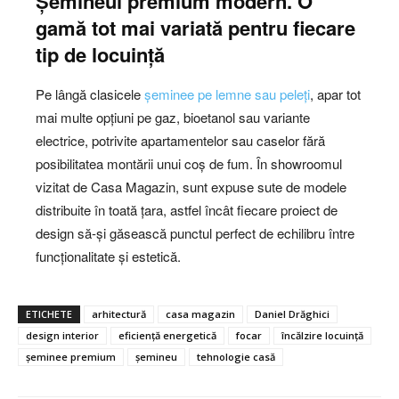
Șemineul premium modern. O
gamă tot mai variată pentru fiecare
tip de locuință
Pe lângă clasicele
șeminee pe lemne sau peleți
, apar tot
mai multe opțiuni pe gaz, bioetanol sau variante
electrice, potrivite apartamentelor sau caselor fără
posibilitatea montării unui coș de fum. În showroomul
vizitat de Casa Magazin, sunt expuse sute de modele
distribuite în toată țara, astfel încât fiecare proiect de
design să-și găsească punctul perfect de echilibru între
funcționalitate și estetică.
ETICHETE
arhitectură
casa magazin
Daniel Drăghici
design interior
eficiență energetică
focar
încălzire locuință
șeminee premium
șemineu
tehnologie casă