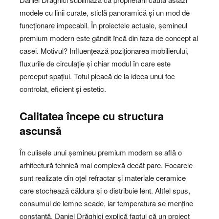
modele cu linii curate, sticlă panoramică și un mod de
funcționare impecabil. În proiectele actuale, șemineul
premium modern este gândit încă din faza de concept al
casei. Motivul? Influențează poziționarea mobilierului,
fluxurile de circulație și chiar modul în care este
perceput spațiul. Totul pleacă de la ideea unui foc
controlat, eficient și estetic.
Calitatea începe cu structura
ascunsă
În culisele unui șemineu premium modern se află o
arhitectură tehnică mai complexă decât pare. Focarele
sunt realizate din oțel refractar și materiale ceramice
care stochează căldura și o distribuie lent. Altfel spus,
consumul de lemne scade, iar temperatura se menține
constantă. Daniel Drăghici explică faptul că un proiect