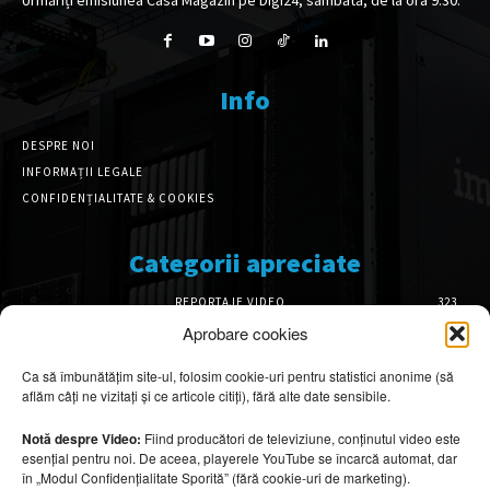
Info
DESPRE NOI
INFORMAȚII LEGALE
CONFIDENȚIALITATE & COOKIES
Categorii apreciate
REPORTAJE VIDEO
323
AMENAJĂRI INTERIOARE
126
Aprobare cookies
ISTORIE & PATRIMONIU
100
Ca să îmbunătățim site-ul, folosim cookie-uri pentru statistici anonime (să
DESIGN INTERIOR
64
aflăm câți ne vizitați și ce articole citiți), fără alte date sensibile.
ARHITECTURĂ & DESIGN
54
OPINII & ANALIZE
43
Notă despre Video:
Fiind producători de televiziune, conținutul video este
esențial pentru noi. De aceea, playerele YouTube se încarcă automat, dar
Articole recomandate
în „Modul Confidențialitate Sporită” (fără cookie-uri de marketing).