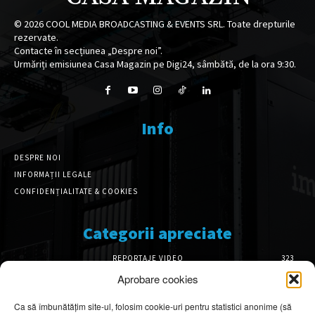
©
2026
COOL MEDIA BROADCASTING & EVENTS SRL. Toate drepturile
rezervate.
Contacte în secțiunea „Despre noi”.
Urmăriți emisiunea Casa Magazin pe Digi24, sâmbătă, de la ora 9:30.
Info
DESPRE NOI
INFORMAȚII LEGALE
CONFIDENȚIALITATE & COOKIES
Categorii apreciate
REPORTAJE VIDEO
323
AMENAJĂRI INTERIOARE
126
Aprobare cookies
ISTORIE & PATRIMONIU
101
Ca să îmbunătățim site-ul, folosim cookie-uri pentru statistici anonime (să
DESIGN INTERIOR
64