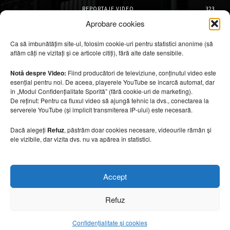
REPORTAJE VIDEO
323
AMENAJĂRI INTERIOARE
126
Aprobare cookies
ISTORIE & PATRIMONIU
102
Ca să îmbunătățim site-ul, folosim cookie-uri pentru statistici anonime (să
DESIGN INTERIOR
64
aflăm câți ne vizitați și ce articole citiți), fără alte date sensibile.
ARHITECTURĂ & DESIGN
56
OPINII & ANALIZE
43
Notă despre Video:
Fiind producători de televiziune, conținutul video este
esențial pentru noi. De aceea, playerele YouTube se încarcă automat, dar
Articole recomandate
în „Modul Confidențialitate Sporită” (fără cookie-uri de marketing).
De reținut: Pentru ca fluxul video să ajungă tehnic la dvs., conectarea la
serverele YouTube (și implicit transmiterea IP-ului) este necesară.
Cele mai impresionante cabane moderne
ascunse în natură
Dacă alegeți
Refuz
, păstrăm doar cookies necesare, videourile rămân și
7 august 2026
ele vizibile, dar vizita dvs. nu va apărea în statistici.
Ouse Valley Viaduct, construcția care
Accept
sfidează timpul
7 august 2026
Refuz
Confidențialitate și cookies