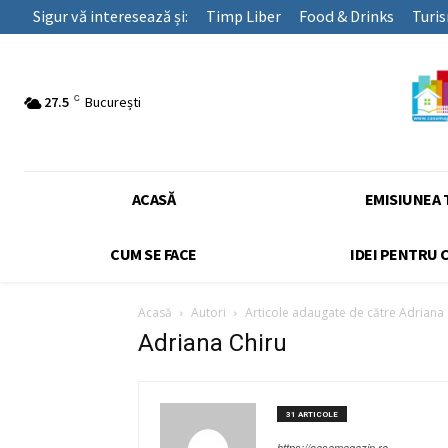
Sigur vă interesează și:
Timp Liber
Food & Drinks
Turi
C
27.5
București
ACASĂ
EMISIUNEA 
CUM SE FACE
IDEI PENTRU 
Acasă
Autori
Articole adaugate de către Adriana 
Adriana Chiru
31 ARTICOLE
https://casamagazin.ro