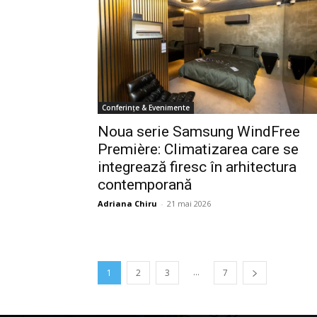
Conferințe & Evenimente
Noua serie Samsung WindFree
Première: Climatizarea care se
integrează firesc în arhitectura
contemporană
Adriana Chiru
-
21 mai 2026
...
1
2
3
7