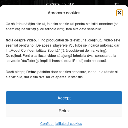
REPORTAJE VIDEO
323
AMENAJĂRI INTERIOARE
126
Aprobare cookies
ISTORIE & PATRIMONIU
101
Ca să îmbunătățim site-ul, folosim cookie-uri pentru statistici anonime (să
DESIGN INTERIOR
64
aflăm câți ne vizitați și ce articole citiți), fără alte date sensibile.
ARHITECTURĂ & DESIGN
55
OPINII & ANALIZE
43
Notă despre Video:
Fiind producători de televiziune, conținutul video este
esențial pentru noi. De aceea, playerele YouTube se încarcă automat, dar
Articole recomandate
în „Modul Confidențialitate Sporită” (fără cookie-uri de marketing).
De reținut: Pentru ca fluxul video să ajungă tehnic la dvs., conectarea la
serverele YouTube (și implicit transmiterea IP-ului) este necesară.
Secretele construirii bungalourilor
suspendate deasupra apei
Dacă alegeți
Refuz
, păstrăm doar cookies necesare, videourile rămân și
6 august 2026
ele vizibile, dar vizita dvs. nu va apărea în statistici.
Cum amenajezi curtea pentru seri de vară
Accept
6 august 2026
Refuz
Confidențialitate și cookies