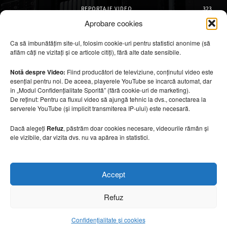
REPORTAJE VIDEO
323
AMENAJĂRI INTERIOARE
126
Aprobare cookies
ISTORIE & PATRIMONIU
102
Ca să îmbunătățim site-ul, folosim cookie-uri pentru statistici anonime (să
DESIGN INTERIOR
64
aflăm câți ne vizitați și ce articole citiți), fără alte date sensibile.
ARHITECTURĂ & DESIGN
56
OPINII & ANALIZE
43
Notă despre Video:
Fiind producători de televiziune, conținutul video este
esențial pentru noi. De aceea, playerele YouTube se încarcă automat, dar
Articole recomandate
în „Modul Confidențialitate Sporită” (fără cookie-uri de marketing).
De reținut: Pentru ca fluxul video să ajungă tehnic la dvs., conectarea la
serverele YouTube (și implicit transmiterea IP-ului) este necesară.
Cele mai impresionante cabane moderne
ascunse în natură
Dacă alegeți
Refuz
, păstrăm doar cookies necesare, videourile rămân și
7 august 2026
ele vizibile, dar vizita dvs. nu va apărea în statistici.
Ouse Valley Viaduct, construcția care
Accept
sfidează timpul
7 august 2026
Refuz
Confidențialitate și cookies