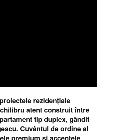
proiectele rezidențiale
ilibru atent construit între
apartament tip duplex, gândit
gescu. Cuvântul de ordine al
ialele premium și accentele