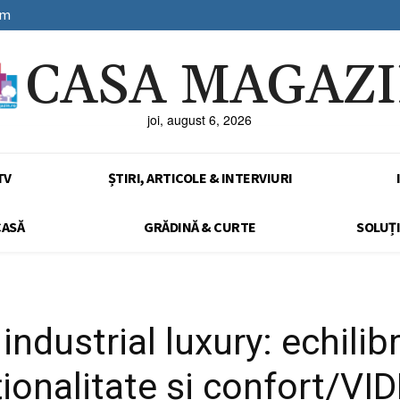
sm
CASA MAGAZ
joi, august 6, 2026
TV
ȘTIRI, ARTICOLE & INTERVIURI
CASĂ
GRĂDINĂ & CURTE
SOLUȚI
industrial luxury: echilib
ționalitate și confort/VI