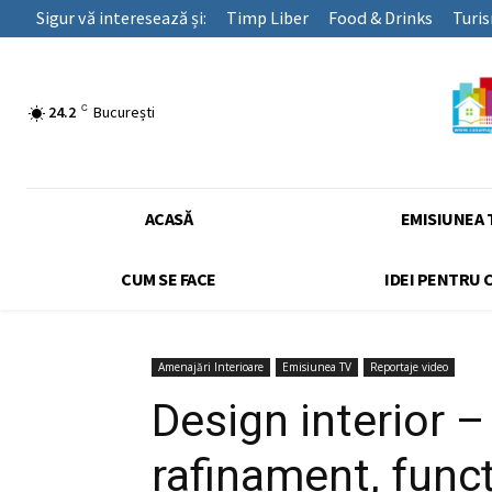
Sigur vă interesează și:
Timp Liber
Food & Drinks
Turi
C
24.2
București
ACASĂ
EMISIUNEA 
CUM SE FACE
IDEI PENTRU 
Amenajări Interioare
Emisiunea TV
Reportaje video
Design interior – 
rafinament, func