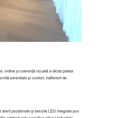
ște, ordine și coerență vizuală a dictat paleta
smită serenitate și confort, indiferent de
at atent poziționate și benzile LED integrate pun
e arhitecturale specifice stilului Industrial