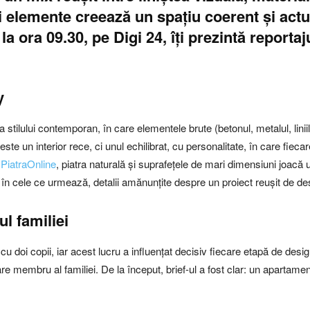
ei elemente creează un spațiu coerent și ac
a ora 09.30, pe Digi 24, îți prezintă reportaj
y
 stilului contemporan, în care elementele brute (betonul, metalul, lini
 este un interior rece, ci unul echilibrat, cu personalitate, în care fieca
PiatraOnline
, piatra naturală și suprafețele de mari dimensiuni joacă u
în cele ce urmează, detalii amănunțite despre un proiect reușit de desig
l familiei
cu doi copii, iar acest lucru a influențat decisiv fiecare etapă de desig
e membru al familiei. De la început, brief-ul a fost clar: un apartame