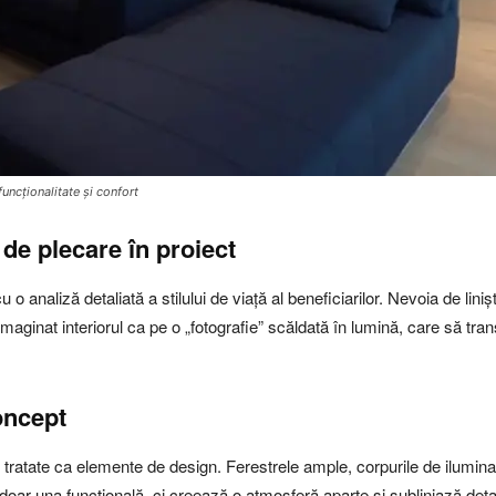
funcționalitate și confort
 de plecare în proiect
u o analiză detaliată a stilului de viață al beneficiarilor. Nevoia de lini
maginat interiorul ca pe o „fotografie” scăldată în lumină, care să tran
oncept
ost tratate ca elemente de design. Ferestrele ample, corpurile de ilumin
oar una funcțională, ci creează o atmosferă aparte și subliniază detaliil