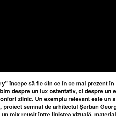
y” începe să fie din ce în ce mai prezent în 
m despre un lux ostentativ, ci despre un ech
 confort zilnic. Un exemplu relevant este un 
ă, proiect semnat de arhitectul Șerban Geor
, un mix reușit între liniștea vizuală, mater