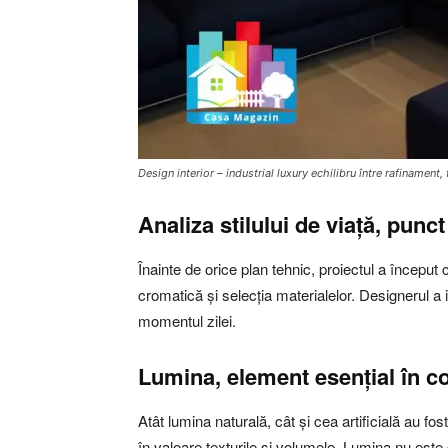
Design interior – industrial luxury echilibru între rafinament, 
Analiza stilului de viață, punct
Înainte de orice plan tehnic, proiectul a început c
cromatică și selecția materialelor. Designerul a i
momentul zilei.
Lumina, element esențial în c
Atât lumina naturală, cât și cea artificială au f
în valoare texturile și volumele. Lumina nu este d