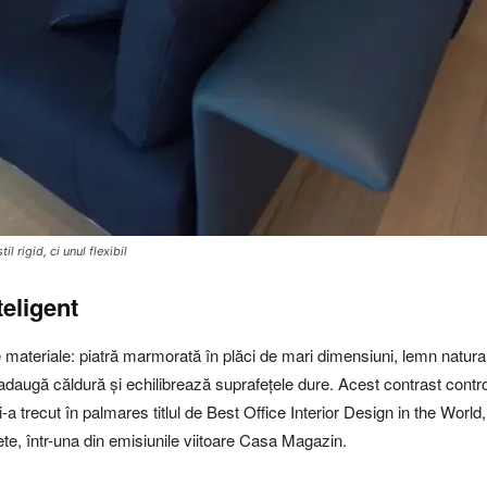
 rigid, ci unul flexibil
teligent
teriale: piatră marmorată în plăci de mari dimensiuni, lemn natural, 
, adaugă căldură și echilibrează suprafețele dure. Acest contrast contr
 și-a trecut în palmares titlul de Best Office Interior Design in the Wor
lete, într-una din emisiunile viitoare Casa Magazin.