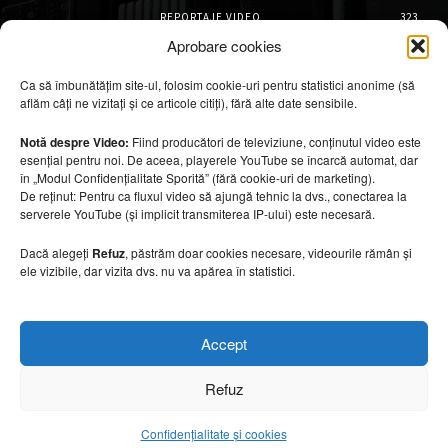
REPORTAJE VIDEO
323
AMENAJĂRI INTERIOARE
126
Aprobare cookies
ISTORIE & PATRIMONIU
101
Ca să îmbunătățim site-ul, folosim cookie-uri pentru statistici anonime (să
DESIGN INTERIOR
64
aflăm câți ne vizitați și ce articole citiți), fără alte date sensibile.
ARHITECTURĂ & DESIGN
55
OPINII & ANALIZE
43
Notă despre Video:
Fiind producători de televiziune, conținutul video este
esențial pentru noi. De aceea, playerele YouTube se încarcă automat, dar
Articole recomandate
în „Modul Confidențialitate Sporită” (fără cookie-uri de marketing).
De reținut: Pentru ca fluxul video să ajungă tehnic la dvs., conectarea la
serverele YouTube (și implicit transmiterea IP-ului) este necesară.
Secretele construirii bungalourilor
suspendate deasupra apei
Dacă alegeți
Refuz
, păstrăm doar cookies necesare, videourile rămân și
6 august 2026
ele vizibile, dar vizita dvs. nu va apărea în statistici.
Cum amenajezi curtea pentru seri de vară
Accept
6 august 2026
Refuz
Confidențialitate și cookies