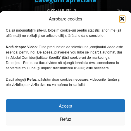
REPORTAJE VIDEO
323
AMENAJĂRI INTERIOARE
126
Aprobare cookies
ISTORIE & PATRIMONIU
102
Ca să îmbunătățim site-ul, folosim cookie-uri pentru statistici anonime (să
DESIGN INTERIOR
64
aflăm câți ne vizitați și ce articole citiți), fără alte date sensibile.
ARHITECTURĂ & DESIGN
56
OPINII & ANALIZE
43
Notă despre Video:
Fiind producători de televiziune, conținutul video este
esențial pentru noi. De aceea, playerele YouTube se încarcă automat, dar
Articole recomandate
în „Modul Confidențialitate Sporită” (fără cookie-uri de marketing).
De reținut: Pentru ca fluxul video să ajungă tehnic la dvs., conectarea la
serverele YouTube (și implicit transmiterea IP-ului) este necesară.
Cele mai impresionante cabane moderne
ascunse în natură
Dacă alegeți
Refuz
, păstrăm doar cookies necesare, videourile rămân și
7 august 2026
ele vizibile, dar vizita dvs. nu va apărea în statistici.
Ouse Valley Viaduct, construcția care
Accept
sfidează timpul
7 august 2026
Refuz