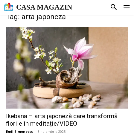
CASA MAGAZIN
Tag: arta japoneză
Ikebana – arta japoneză care transformă
florile în meditație/VIDEO
Emil Simonescu
-
3 noiembrie 2025