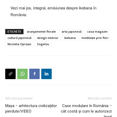
Vezi mai jos, integral, emisiunea despre ikebana în
România:
ETICHETE
aranjamente florale
arta japoneză
casa magazin
cultură japoneză
design interior
ikebana
meditație prin flori
Nicoleta Oprișan
Sogetsu
Articolul precedent
Articolul următor
Maya – arhitectura civilizațiilor
Case modulare în România –
pierdute/VIDEO
cât costă și cum le autorizezi
legal