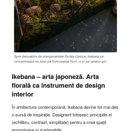
Spre deosebire de aranjamentele florale clasice, ikebana se
concentrează nu doar pe frumusețea florii, ci și pe spațiul gol
Ikebana – arta japoneză. Arta
florală ca instrument de design
interior
În arhitectura contemporană, ikebana devine tot mai des
o sursă de inspirație. Designerii folosesc principiile ei
(echilibru, contrast, simplitate) pentru a crea spații
armonioase și sustenabile.