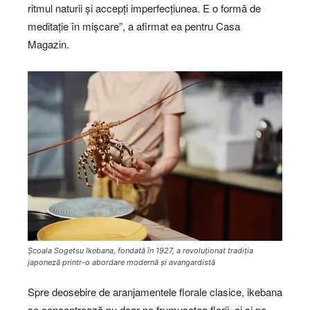
ritmul naturii și accepți imperfecțiunea. E o formă de
meditație în mișcare”, a afirmat ea pentru Casa
Magazin.
Școala Sogetsu Ikebana, fondată în 1927, a revoluționat tradiția
japoneză printr-o abordare modernă și avangardistă
Spre deosebire de aranjamentele florale clasice, ikebana
se concentrează nu doar pe frumusețea florii, ci și pe