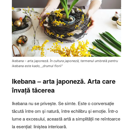
Ikebana – arta japoneză. În cultura japoneză, termenul umbrelă pentru
ikebana este kado, „drumul florii”
Ikebana – arta japoneză. Arta care
învață tăcerea
Ikebana nu se privește. Se simte. Este o conversație
tăcută între om și natură, între echilibru și emoție. Într-o
lume a excesului, această artă a simplității ne reîntoarce
la esențial: liniștea interioară.