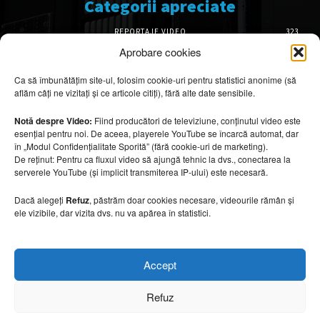
Categorii apreciate
REPORTAJE VIDEO
323
AMENAJĂRI INTERIOARE
126
Aprobare cookies
ISTORIE & PATRIMONIU
102
Ca să îmbunătățim site-ul, folosim cookie-uri pentru statistici anonime (să
DESIGN INTERIOR
64
aflăm câți ne vizitați și ce articole citiți), fără alte date sensibile.
ARHITECTURĂ & DESIGN
56
OPINII & ANALIZE
43
Notă despre Video:
Fiind producători de televiziune, conținutul video este
esențial pentru noi. De aceea, playerele YouTube se încarcă automat, dar
Articole recomandate
în „Modul Confidențialitate Sporită” (fără cookie-uri de marketing).
De reținut: Pentru ca fluxul video să ajungă tehnic la dvs., conectarea la
serverele YouTube (și implicit transmiterea IP-ului) este necesară.
Cele mai impresionante cabane moderne
ascunse în natură
Dacă alegeți
Refuz
, păstrăm doar cookies necesare, videourile rămân și
7 august 2026
ele vizibile, dar vizita dvs. nu va apărea în statistici.
Ouse Valley Viaduct, construcția care
Accept
sfidează timpul
7 august 2026
Refuz