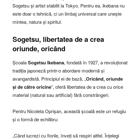
Sogetsu și artist stabilit la Tokyo. Pentru ea, ikebana nu
este doar o tehnică, ci un limbaj universal care unește
mintea, natura și spiritul.
Sogetsu, libertatea de a crea
oriunde, oricând
Școala
Sogetsu Ikebana
, fondată în 1927, a revoluționat
tradiția japoneză printr-o abordare modernă și
avangardistă. Principiul ei de bază, „
Oricând, oriunde
și de către oricine
”, oferă libertatea de a crea cu orice
material (natural sau artificial) fără constrângeri.
Pentru Nicoleta Oprișan, această școală este un refugiu
și o formă de echilibru:
„Când lucrezi cu florile, înveți să respiri altfel. Înțelegi