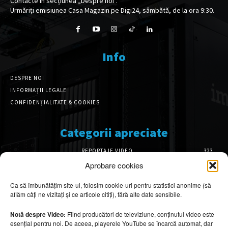
Contacte în secțiunea „Despre noi”.
Urmăriți emisiunea Casa Magazin pe Digi24, sâmbătă, de la ora 9:30.
Info
DESPRE NOI
INFORMAȚII LEGALE
CONFIDENȚIALITATE & COOKIES
Categorii apreciate
REPORTAJE VIDEO
323
AMENAJĂRI INTERIOARE
126
Aprobare cookies
ISTORIE & PATRIMONIU
102
Ca să îmbunătățim site-ul, folosim cookie-uri pentru statistici anonime (să
DESIGN INTERIOR
64
aflăm câți ne vizitați și ce articole citiți), fără alte date sensibile.
ARHITECTURĂ & DESIGN
56
OPINII & ANALIZE
43
Notă despre Video:
Fiind producători de televiziune, conținutul video este
esențial pentru noi. De aceea, playerele YouTube se încarcă automat, dar