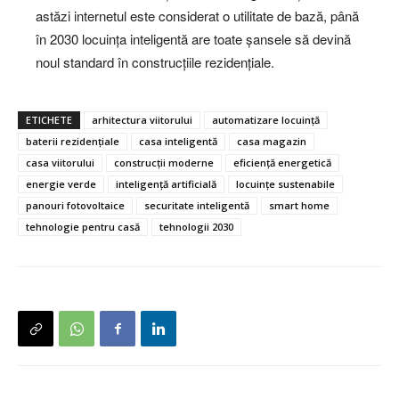
astăzi internetul este considerat o utilitate de bază, până
în 2030 locuința inteligentă are toate șansele să devină
noul standard în construcțiile rezidențiale.
ETICHETE
arhitectura viitorului
automatizare locuință
baterii rezidențiale
casa inteligentă
casa magazin
casa viitorului
construcții moderne
eficiență energetică
energie verde
inteligență artificială
locuințe sustenabile
panouri fotovoltaice
securitate inteligentă
smart home
tehnologie pentru casă
tehnologii 2030