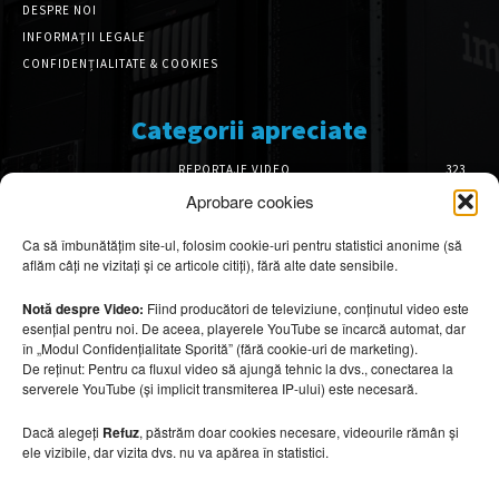
DESPRE NOI
INFORMAȚII LEGALE
CONFIDENȚIALITATE & COOKIES
Categorii apreciate
REPORTAJE VIDEO
323
AMENAJĂRI INTERIOARE
126
Aprobare cookies
ISTORIE & PATRIMONIU
101
Ca să îmbunătățim site-ul, folosim cookie-uri pentru statistici anonime (să
DESIGN INTERIOR
64
aflăm câți ne vizitați și ce articole citiți), fără alte date sensibile.
ARHITECTURĂ & DESIGN
55
OPINII & ANALIZE
43
Notă despre Video:
Fiind producători de televiziune, conținutul video este
esențial pentru noi. De aceea, playerele YouTube se încarcă automat, dar
Articole recomandate
în „Modul Confidențialitate Sporită” (fără cookie-uri de marketing).
De reținut: Pentru ca fluxul video să ajungă tehnic la dvs., conectarea la
serverele YouTube (și implicit transmiterea IP-ului) este necesară.
Secretele construirii bungalourilor
suspendate deasupra apei
Dacă alegeți
Refuz
, păstrăm doar cookies necesare, videourile rămân și
6 august 2026
ele vizibile, dar vizita dvs. nu va apărea în statistici.