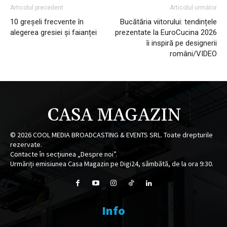
Articolul precedent
Articolul următor
10 greșeli frecvente în
Bucătăria viitorului: tendințele
alegerea gresiei și faianței
prezentate la EuroCucina 2026
îi inspiră pe designerii
români/VIDEO
CASA MAGAZIN
©
2026
COOL MEDIA BROADCASTING & EVENTS SRL. Toate drepturile
rezervate.
Contacte în secțiunea „Despre noi”.
Urmăriți emisiunea Casa Magazin pe Digi24, sâmbătă, de la ora 9:30.
Info