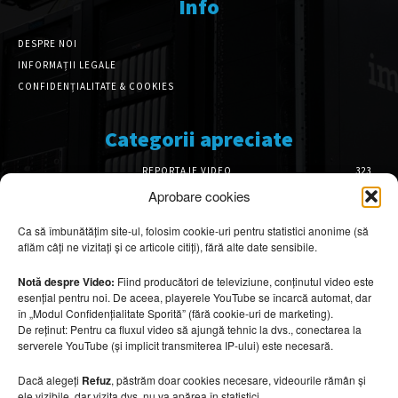
Info
DESPRE NOI
INFORMAȚII LEGALE
CONFIDENȚIALITATE & COOKIES
Categorii apreciate
REPORTAJE VIDEO
323
AMENAJĂRI INTERIOARE
126
Aprobare cookies
ISTORIE & PATRIMONIU
102
Ca să îmbunătățim site-ul, folosim cookie-uri pentru statistici anonime (să
DESIGN INTERIOR
64
aflăm câți ne vizitați și ce articole citiți), fără alte date sensibile.
ARHITECTURĂ & DESIGN
56
OPINII & ANALIZE
43
Notă despre Video:
Fiind producători de televiziune, conținutul video este
esențial pentru noi. De aceea, playerele YouTube se încarcă automat, dar
Articole recomandate
în „Modul Confidențialitate Sporită” (fără cookie-uri de marketing).
De reținut: Pentru ca fluxul video să ajungă tehnic la dvs., conectarea la
serverele YouTube (și implicit transmiterea IP-ului) este necesară.
Cele mai impresionante cabane moderne
ascunse în natură
Dacă alegeți
Refuz
, păstrăm doar cookies necesare, videourile rămân și
7 august 2026
ele vizibile, dar vizita dvs. nu va apărea în statistici.