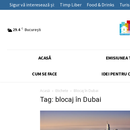
Sigur vă interesează și:
Timp Liber
Food & Drinks
Turi
C
29.4
București
ACASĂ
EMISIUNEA 
CUM SE FACE
IDEI PENTRU 
Acasă
Etichete
Blocaj în Dubai
Tag: blocaj în Dubai